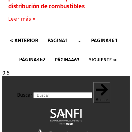
distribución de combustibles
Leer más »
« ANTERIOR
PÁGINA
1
PÁGINA
461
…
PÁGINA
462
PÁGINA
463
SIGUIENTE »
Buscar
Buscar