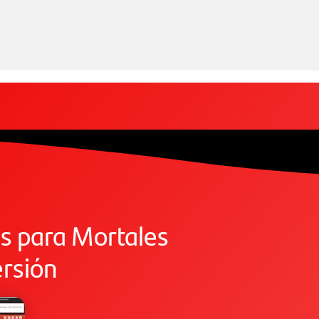
s para Mortales
rsión