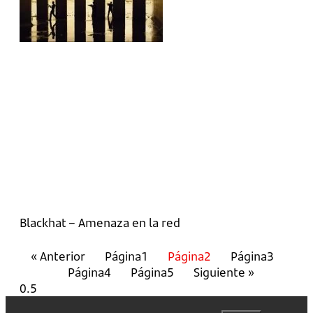
Blackhat – Amenaza en la red
« Anterior
Página
1
Página
2
Página
3
Página
4
Página
5
Siguiente »