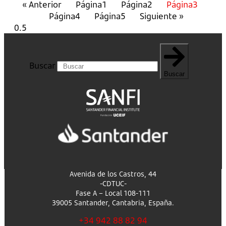
« Anterior
Página
1
Página
2
Página
3
Página
4
Página
5
Siguiente »
Buscar
Buscar
Avenida de los Castros, 44
-CDTUC-
Fase A – Local 108-111
39005 Santander, Cantabria, España.
+34 942 88 82 94