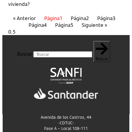
vivienda?
« Anterior
Página
1
Página
2
Página
3
Página
4
Página
5
Siguiente »
Buscar
Buscar
Avenida de los Castros, 44
-CDTUC-
Fase A – Local 108-111