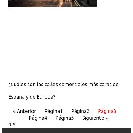
¿Cuáles son las calles comerciales más caras de
España y de Europa?
« Anterior
Página
1
Página
2
Página
3
Página
4
Página
5
Siguiente »