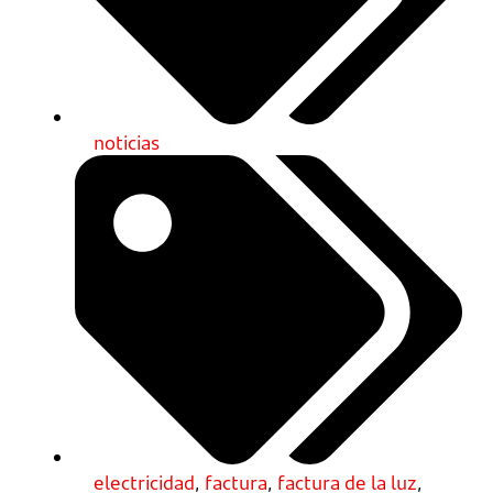
noticias
electricidad
,
factura
,
factura de la luz
,