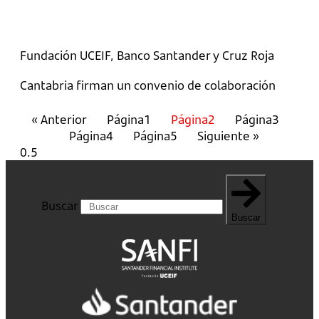
Fundación UCEIF, Banco Santander y Cruz Roja
Cantabria firman un convenio de colaboración
« Anterior
Página
1
Página
2
Página
3
Página
4
Página
5
Siguiente »
Buscar
Buscar