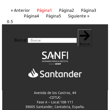
« Anterior
Página
1
Página
2
Página
3
Página
4
Página
5
Siguiente »
Buscar
Buscar
Avenida de los Castros, 44
-CDTUC-
Fase A – Local 108-111
39005 Santander, Cantabria, España.