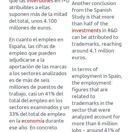
que las
inversiones
en I+D
Another conclusion
atribuibles a ellas
from the Spanish
suponen más de la mitad
Study is that more
del total, unos 4.100
than half of the
millones de euros.
investments
in R&D
can be attributed to
En cuanto el empleo en
trademarks, reaching
España, las cifras de
around 4.1 million
empleo que pueden
euros.
adjudicarse a la
aportación de las marcas
In terms of
a los sectores analizados
employment in Spain,
es de más de seis
the employment
millones de puestos de
figures that are
trabajo,
casi un 41% del
related to
total del empleo en los
trademarks in the
sectores examinados y un
sector that were
33% del total de empleo
analyzed account for
en la
economía
durante
more than 6 million
ese año.
En concreto
jobs
–
around 41% of