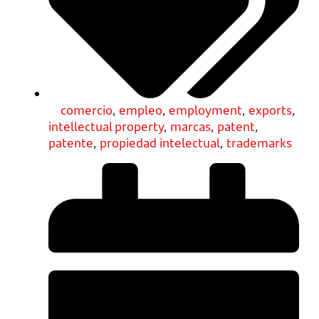
comercio
,
empleo
,
employment
,
exports
,
intellectual property
,
marcas
,
patent
,
patente
,
propiedad intelectual
,
trademarks