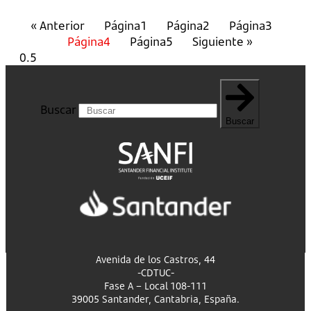
« Anterior
Página
1
Página
2
Página
3
Página
4
Página
5
Siguiente »
Buscar
Buscar
Avenida de los Castros, 44
-CDTUC-
Fase A – Local 108-111
39005 Santander, Cantabria, España.