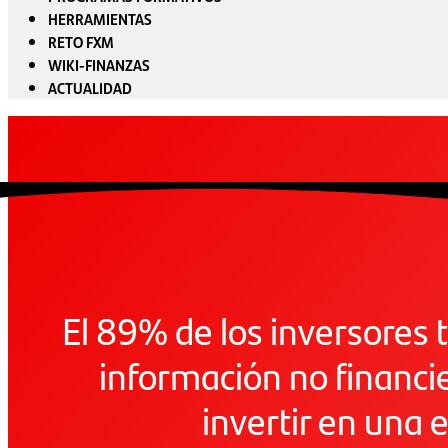
HERRAMIENTAS
RETO FXM
WIKI-FINANZAS
ACTUALIDAD
El 89% de los inversores 
información no financie
invertir en una