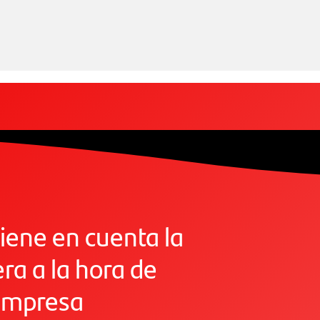
tiene en cuenta la
ra a la hora de
 empresa