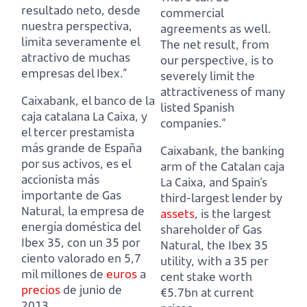
resultado neto, desde
commercial
nuestra perspectiva,
agreements as well.
limita severamente el
The net result, from
atractivo de muchas
our perspective, is to
empresas del Ibex.”
severely limit the
attractiveness of many
Caixabank, el banco de la
listed Spanish
caja catalana La Caixa, y
companies.”
el tercer prestamista
más grande de España
Caixabank, the banking
por sus activos, es el
arm of the Catalan caja
accionista más
La Caixa, and Spain’s
importante de Gas
third-largest lender by
Natural,
la empresa de
assets
, is the largest
energía doméstica del
shareholder of Gas
Ibex 35, con un 35 por
Natural,
the Ibex 35
ciento valorado en 5,7
utility, with a 35 per
mil millones de
euros
a
cent stake worth
precios
de junio de
€5.7bn at current
2013.