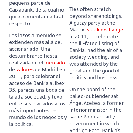
pequeña parte de
Ties often stretch
Caixabank, de la cual no
beyond shareholdings.
quiso comentar nada al
A glitzy party at the
respecto.
Madrid
stock exchange
Los lazos a menudo se
in 2011,
to celebrate
extienden más allá del
the ill-fated listing of
accionariado. Una
Bankia, had the air of a
deslumbrante fiesta
society wedding, and
realizada en el
mercado
was attended by the
de
valores
de Madrid en
great and the good of
2011,
para celebrar el
politics and business.
acceso de Bankia al Ibex
On the board of the
35, parecía una boda de
bailed-out lender sat
la alta sociedad, y tuvo
Ángel Acebes, a former
entre sus invitados a los
interior minister in the
más importantes del
same Popular party
mundo de los negocios y
government in which
la política.
Rodrigo Rato,
Bankia’s