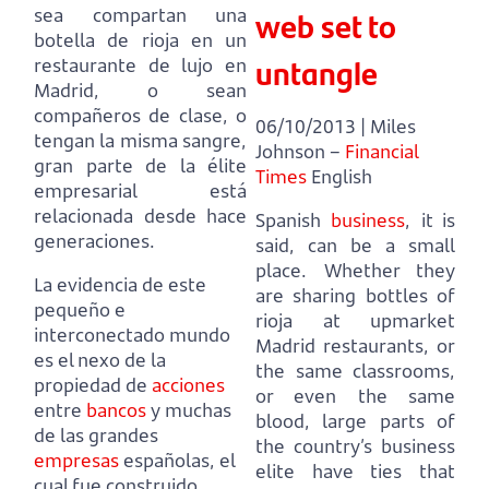
web set to
sea compartan una
botella de rioja en un
untangle
restaurante de lujo en
Madrid,
o sean
compañeros de clase, o
06/10/2013 | Miles
tengan la misma sangre,
Johnson –
Financial
gran parte de la élite
Times
English
empresarial está
relacionada desde hace
Spanish
business
, it is
generaciones.
said, can be a small
place.
Whether they
La evidencia de este
are sharing bottles of
pequeño e
rioja at upmarket
interconectado mundo
Madrid restaurants,
or
es el nexo de la
the same classrooms,
propiedad de
acciones
or even the same
entre
bancos
y muchas
blood, large parts of
de las grandes
the country’s business
empresas
españolas,
el
elite have ties that
cual fue construido