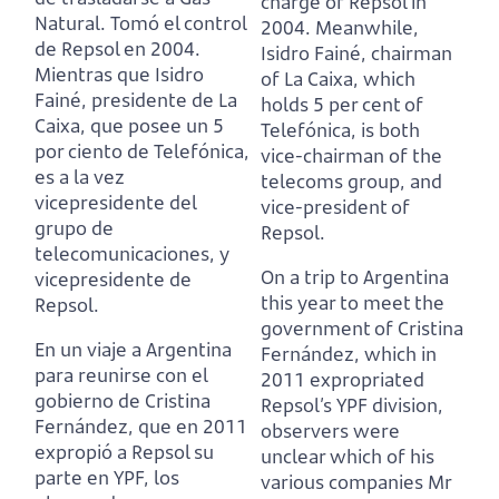
charge of Repsol in
Natural.
Tomó el control
2004. Meanwhile,
de Repsol en 2004.
Isidro Fainé, chairman
Mientras que Isidro
of La Caixa, which
Fainé, presidente de La
holds 5 per cent of
Caixa, que posee un 5
Telefónica, is both
por ciento de Telefónica,
vice-chairman of the
es a la vez
telecoms group, and
vicepresidente del
vice-president of
grupo de
Repsol.
telecomunicaciones, y
On a trip to Argentina
vicepresidente de
this year to meet the
Repsol.
government of Cristina
En un viaje a Argentina
Fernández, which in
para reunirse con el
2011 expropriated
gobierno de Cristina
Repsol’s YPF division,
Fernández, que en 2011
observers were
expropió a Repsol su
unclear which of his
parte en YPF,
los
various companies Mr