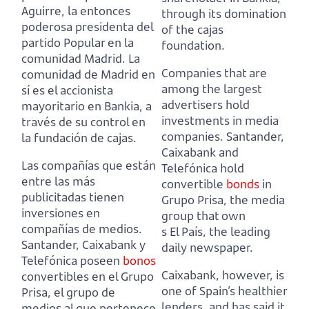
Aguirre, la entonces
through its domination
poderosa presidenta del
of the cajas
partido Popular en la
foundation.
comunidad Madrid.
La
Companies that are
comunidad de Madrid en
among the largest
sí es el accionista
advertisers hold
mayoritario en Bankia, a
investments in media
través de su control en
companies.
Santander,
la fundación de cajas.
Caixabank and
Las compañías que están
Telefónica hold
entre las más
convertible
bonds
in
publicitadas tienen
Grupo Prisa, the media
inversiones en
group that own
compañías de medios.
s El País, the leading
Santander, Caixabank y
daily newspaper.
Telefónica poseen
bonos
Caixabank, however, is
convertibles en el Grupo
one of Spain’s healthier
Prisa, el grupo de
lenders, and has said it
medios al que pertenece