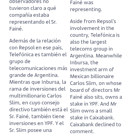
observadores no
Fainé was
tuvieron claro a qué
representing.
compañía estaba
Aside from Repsol’s
representando el Sr.
involvement in the
Fainé.
country, Telefónica is
Además de la relación
also the largest
con Repsol en ese país,
telecoms group in
Telefónica es también el
Argentina.
Meanwhile
grupo de
Inbursa, the
telecomunicaciones más
investment arm of
grande de Argentina.
Mexican billionaire
Mientras que Inbursa, la
Carlos Slim, on whose
rama de inversiones del
board of directors Mr
multimillonario Carlos
Fainé also sits, owns a
Slim, en cuyo consejo
stake in YPF.
And Mr
directivo también está el
Slim owns a small
Sr. Fainé, también tiene
stake in Caixabank.
inversiones en YPF.
Y el
Caixabank declined to
Sr. Slim posee una
comment.