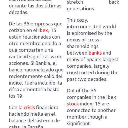
stretch back
durante las dos últimas
generations.
décadas.
This cozy,
De las 35 empresas que
interconnected world
cotizan en el
Ibex
, 15
is epitomised by the
están relacionadas con
nexus of cross-
otro miembro debido a
shareholdings
que comparten una
between
banks
and
cantidad significativa de
many of Spain’s largest
acciones.
Si Bankia, el
companies,
largely
banco nacionalizado que
constructed during the
recientemente salió del
past two decades.
índice, fuera incluido, la
cifra aumentaría hasta
Out of the 35
los 19.
companies in the Ibex
stock
index, 15 are
Con la
crisis
financiera
connected to another
haciendo mella en el
member though a
balance del sistema de
significant
cajas, la España