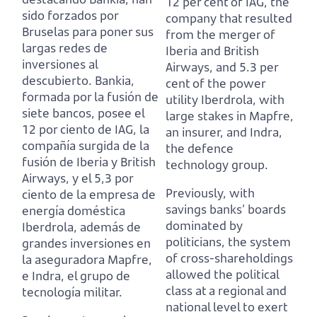
12 per cent of IAG, the
sido forzados por
company that resulted
Bruselas para poner sus
from the merger of
largas redes de
Iberia and British
inversiones al
Airways,
and 5.3 per
descubierto.
Bankia,
cent of the power
formada por la fusión de
utility Iberdrola, with
siete bancos, posee el
large stakes in Mapfre,
12 por ciento de IAG, la
an insurer, and Indra,
compañía surgida de la
the defence
fusión de Iberia y British
technology group.
Airways,
y el 5,3 por
Previously, with
ciento de la empresa de
savings banks’ boards
energía doméstica
dominated by
Iberdrola, además de
politicians, the system
grandes inversiones en
of cross-shareholdings
la aseguradora Mapfre,
allowed the political
e Indra, el grupo de
class at a regional and
tecnología militar.
national level to exert