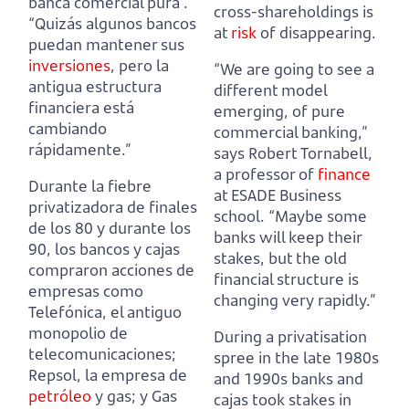
banca comercial pura”.
cross-shareholdings is
“Quizás algunos bancos
at
risk
of disappearing.
puedan mantener sus
inversiones
, pero la
“We are going to see a
antigua estructura
different model
financiera está
emerging, of pure
cambiando
commercial banking,”
rápidamente.”
says Robert Tornabell,
a professor of
finance
Durante la fiebre
at ESADE Business
privatizadora de finales
school.
“Maybe some
de los 80 y durante los
banks will keep their
90, los bancos y cajas
stakes, but the old
compraron acciones de
financial structure is
empresas como
changing very rapidly.”
Telefónica,
el antiguo
monopolio de
During a privatisation
telecomunicaciones;
spree in the late 1980s
Repsol, la empresa de
and 1990s banks and
petróleo
y gas; y Gas
cajas took stakes in