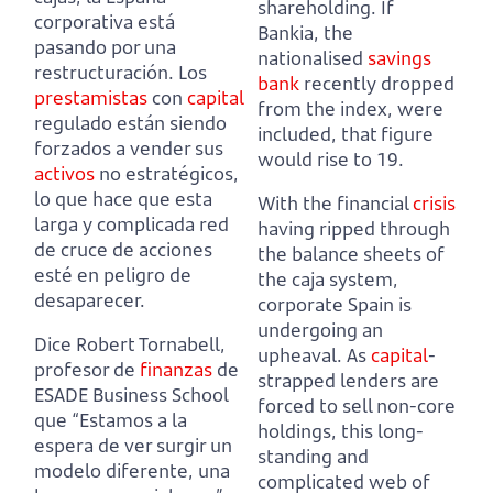
shareholding.
If
corporativa está
Bankia, the
pasando por una
nationalised
savings
restructuración.
Los
bank
recently dropped
prestamistas
con
capital
from the index, were
regulado están siendo
included, that figure
forzados a vender sus
would rise to 19.
activos
no estratégicos,
lo que hace que esta
With the financial
crisis
larga y complicada red
having ripped through
de cruce de acciones
the balance sheets of
esté en peligro de
the caja system,
desaparecer.
corporate Spain is
undergoing an
Dice Robert Tornabell,
upheaval.
As
capital
-
profesor de
finanzas
de
strapped lenders are
ESADE Business School
forced to sell non-core
que
“Estamos a la
holdings, this long-
espera de ver surgir un
standing and
modelo diferente, una
complicated web of