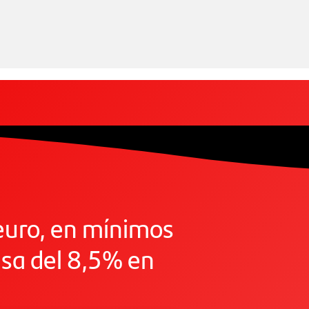
euro, en mínimos
sa del 8,5% en