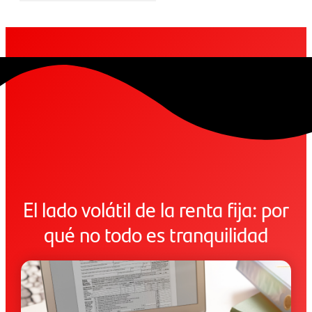
El lado volátil de la renta fija: por
qué no todo es tranquilidad