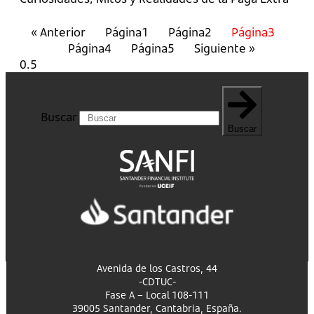
« Anterior
Página
1
Página
2
Página
3
Página
4
Página
5
Siguiente »
Buscar
Buscar
Avenida de los Castros, 44
-CDTUC-
Fase A – Local 108-111
39005 Santander, Cantabria, España.