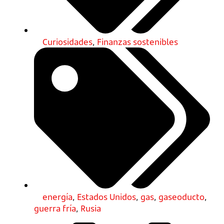
Curiosidades
,
Finanzas sostenibles
energía
,
Estados Unidos
,
gas
,
gaseoducto
,
guerra fría
,
Rusia