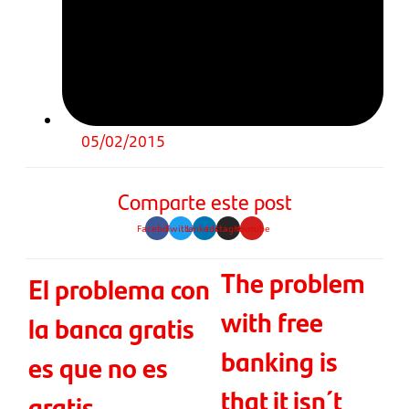
05/02/2015
Comparte este post
Facebook
Twitter
Linkedin
Instagram
Youtube
The problem
El problema con
with free
la banca gratis
banking is
es que no es
that it isn´t
gratis