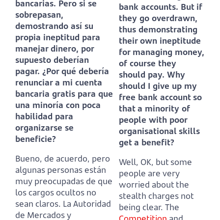
bancarias.
Pero si se
bank accounts.
But if
sobrepasan,
they go overdrawn,
demostrando así su
thus demonstrating
propia ineptitud para
their own ineptitude
manejar dinero, por
for managing money,
supuesto deberían
of course they
pagar.
¿Por qué debería
should pay.
Why
renunciar a mi cuenta
should I give up my
bancaria gratis para que
free bank account so
una minoría con poca
that a minority of
habilidad para
people with poor
organizarse se
organisational skills
beneficie?
get a benefit?
Bueno, de acuerdo, pero
Well, OK, but some
algunas personas están
people are very
muy preocupadas de que
worried about the
los cargos ocultos no
stealth charges not
sean claros.
La Autoridad
being clear.
The
de Mercados y
Competition
and