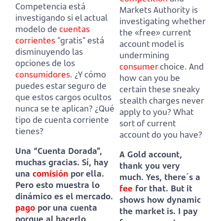
Competencia está
Markets Authority is
investigando si el actual
investigating whether
modelo de
cuentas
the «free» current
corrientes
“gratis” está
account model is
disminuyendo las
undermining
opciones de los
consumer
choice.
And
consumidores
.
¿Y cómo
how can you be
puedes estar seguro de
certain these sneaky
que estos cargos ocultos
stealth charges never
nunca se te aplican?
¿Qué
apply to you?
What
tipo de cuenta corriente
sort of current
tienes?
account do you have?
Una “Cuenta Dorada”,
A Gold account,
muchas gracias. Sí, hay
thank you very
una
comisión
por ella.
much. Yes, there´s a
Pero esto muestra lo
fee
for that.
But it
dinámico es el mercado.
shows how dynamic
pago
por una cuenta
the market is.
I pay
porque al hacerlo