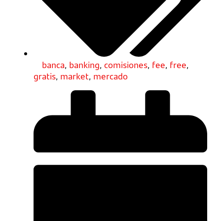
banca
,
banking
,
comisiones
,
fee
,
free
,
gratis
,
market
,
mercado