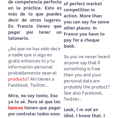
de competencia perfecta
of perfect market
en la práctica.
Esto es
competition in
más de lo que puedes
action.
More than
decir de otros lugares.
you can say for some
En Francia tienes que
other places.
In
pagar por tener un
France you have to
talonario.
pay for a cheque
book.
¿Así que no has oído decir
a nadie que si algo es
So you´ve never heard
gratis entonces tú y tu
anyone say that if
información personal
something is free
probablemente sean el
then you and your
producto
?
Ahí tienes a
personal data are
Facebook, Twitter…
probably the product?
See also Facebook,
Mira, no soy tonto. Eso
Twitter…
ya lo sé.
Pero sé que los
bancos
tienen que pagar
Look, I´m not an
por controlar todos esos
idiot. I know that.
I