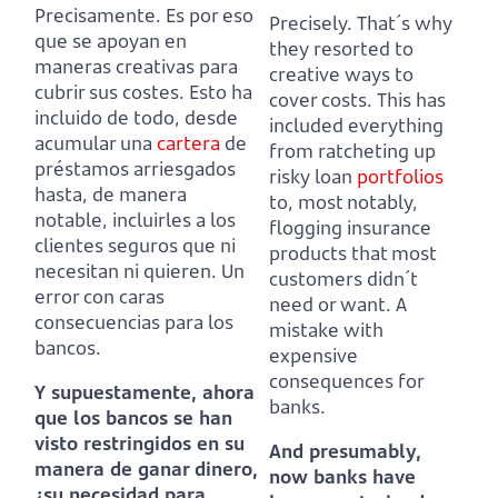
Precisamente. Es por eso
Precisely. That´s why
que se apoyan en
they resorted to
maneras creativas para
creative ways to
cubrir sus costes.
Esto ha
cover costs.
This has
incluido de todo, desde
included everything
acumular una
cartera
de
from ratcheting up
préstamos arriesgados
risky loan
portfolios
hasta, de manera
to, most notably,
notable, incluirles a los
flogging insurance
clientes seguros que ni
products that most
necesitan ni quieren.
Un
customers didn´t
error con caras
need or want.
A
consecuencias para los
mistake with
bancos.
expensive
consequences for
Y supuestamente, ahora
banks.
que los bancos se han
visto restringidos en su
And presumably,
manera de ganar dinero,
now banks have
¿su necesidad para