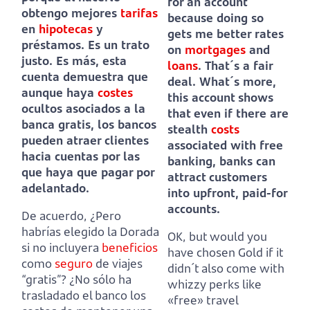
for an account
obtengo mejores
tarifas
because doing so
en
hipotecas
y
gets me better rates
préstamos. Es un trato
on
mortgages
and
justo.
Es más, esta
loans
. That´s a fair
cuenta demuestra que
deal.
What´s more,
aunque haya
costes
this account shows
ocultos asociados a la
that even if there are
banca gratis,
los bancos
stealth
costs
pueden atraer clientes
associated with free
hacia cuentas por las
banking,
banks can
que haya que pagar por
attract customers
adelantado.
into upfront, paid-for
accounts.
De acuerdo, ¿Pero
habrías elegido la Dorada
OK, but would you
si no incluyera
beneficios
have chosen Gold if it
como
seguro
de viajes
didn´t also come with
“gratis”?
¿No sólo ha
whizzy perks like
trasladado el banco los
«free» travel