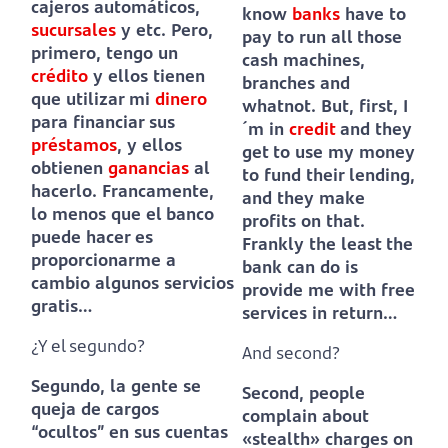
cajeros automáticos,
know
banks
have to
sucursales
y etc.
Pero,
pay to run all those
primero, tengo un
cash machines,
crédito
y ellos tienen
branches and
que utilizar mi
dinero
whatnot.
But, first, I
para financiar sus
´m in
credit
and they
préstamos
, y ellos
get to use my money
obtienen
ganancias
al
to fund their lending,
hacerlo.
Francamente,
and they make
lo menos que el banco
profits on that.
puede hacer es
Frankly the least the
proporcionarme a
bank can do is
cambio algunos servicios
provide me with free
gratis…
services in return…
¿Y el segundo?
And second?
Segundo, la gente se
Second, people
queja de cargos
complain about
“ocultos” en sus cuentas
«stealth» charges on