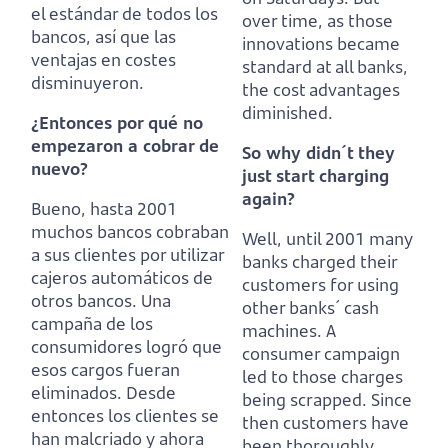
el estándar de todos los
over time, as those
bancos, así que las
innovations became
ventajas en costes
standard at all banks,
disminuyeron.
the cost advantages
diminished.
¿Entonces por qué no
empezaron a cobrar de
So why didn´t they
nuevo?
just start charging
again?
Bueno, hasta 2001
muchos bancos cobraban
Well, until 2001 many
a sus clientes por utilizar
banks charged their
cajeros automáticos de
customers for using
otros bancos.
Una
other banks´ cash
campaña de los
machines.
A
consumidores logró que
consumer campaign
esos cargos fueran
led to those charges
eliminados.
Desde
being scrapped.
Since
entonces los clientes se
then customers have
han malcriado y ahora
been thoroughly