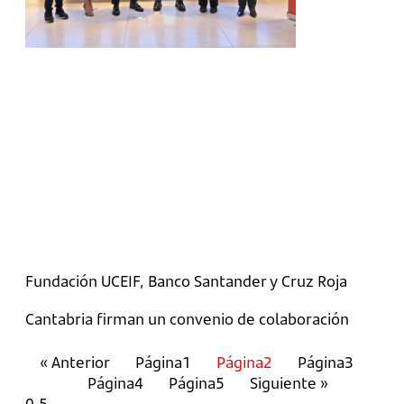
Fundación UCEIF, Banco Santander y Cruz Roja
Cantabria firman un convenio de colaboración
« Anterior
Página
1
Página
2
Página
3
Página
4
Página
5
Siguiente »