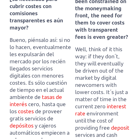
been constrained on
cubrir costes con
the moneymaking
comisiones
front,
the need for
transparentes es aún
them to cover costs
mayor?
with transparent
fees is even greater?
Bueno, piénsalo así: si no
lo hacen, eventualmente
Well, think of it this
les expulsarán del
way: if they don´t,
mercado por los recién
they will eventually
llegados servicios
be driven out of the
digitales con menores
market by digital
costes.
Es sólo cuestión
newcomers with
de tiempo en el actual
lower costs.
It´s just a
ambiente de
tasas de
matter of time in the
interés
cero,
hasta que
current zero
interest
los
costes
de proveer
rate
environment
gratis servicios de
until the cost of
depósitos
y cajeros
providing free
deposit
automáticos empiecen a
services and cash