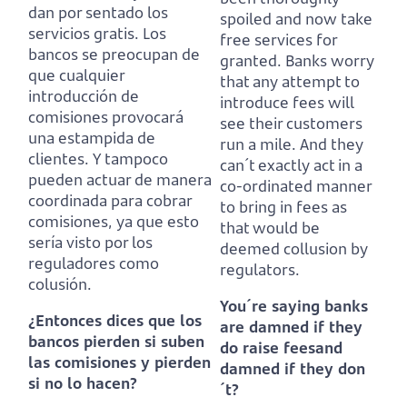
dan por sentado los
spoiled and now take
servicios gratis.
Los
free services for
bancos se preocupan de
granted.
Banks worry
que cualquier
that any attempt to
introducción de
introduce fees will
comisiones provocará
see their customers
una estampida de
run a mile.
And they
clientes.
Y tampoco
can´t exactly act in a
pueden actuar de manera
co-ordinated manner
coordinada para cobrar
to bring in fees as
comisiones, ya que esto
that would be
sería visto por los
deemed collusion by
reguladores como
regulators.
colusión.
You´re saying banks
¿Entonces dices que los
are damned if they
bancos pierden si suben
do raise feesand
las comisiones y pierden
damned if they don
si no lo hacen?
´t?