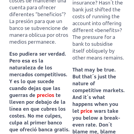
costes de mantener una
insurance?
Hasn´t the
cuenta para ofrecer
bank just shifted the
diferentes “beneficios”?
costs of running the
La presión para que un
account into offering
banco se subvencione de
different «benefits»?
manera oblicua por otros
The pressure for a
medios permanece.
bank to subsidise
itself obliquely by
Eso pudiera ser verdad.
other means remains.
Pero esa es la
naturaleza de los
That may be true.
mercados competitivos.
But that´s just the
Y es lo que sucede
nature of
cuando dejas que las
competitive markets.
guerras de
precios
te
And it´s what
lleven por debajo de la
happens when you
línea en que cubres los
let
price
wars take
costes.
No me culpes,
you below a break-
culpa al primer banco
even rate.
Don´t
que ofreció banca gratis.
blame me, blame