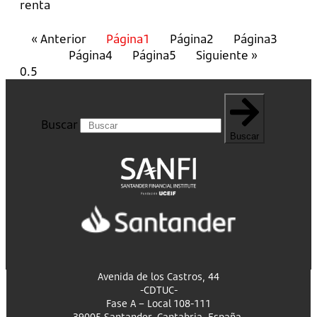
renta
« Anterior
Página
1
Página
2
Página
3
Página
4
Página
5
Siguiente »
Buscar
Buscar
Avenida de los Castros, 44
-CDTUC-
Fase A – Local 108-111
39005 Santander, Cantabria, España.