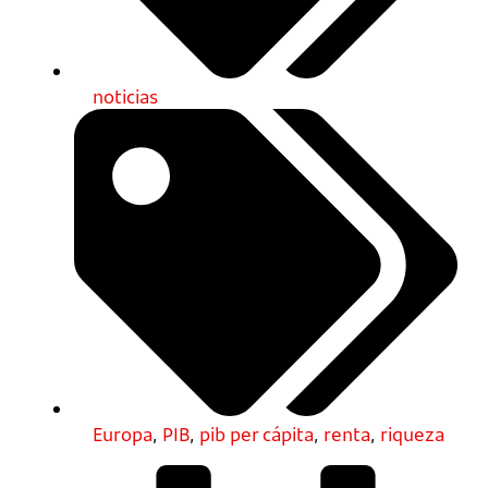
noticias
Europa
,
PIB
,
pib per cápita
,
renta
,
riqueza