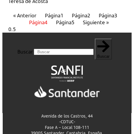
Teresa de Acosta
« Anterior
Página
1
Página
2
Página
3
Página
4
Página
5
Siguiente »
Buscar
Buscar
Avenida de los Castros, 44
-CDTUC-
Fase A – Local 108-111
39005 Santander, Cantabria, España.