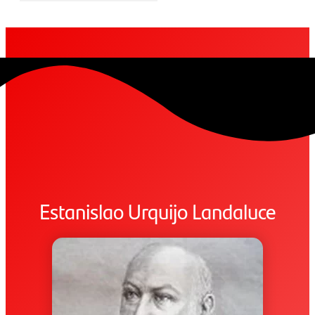
Estanislao Urquijo Landaluce