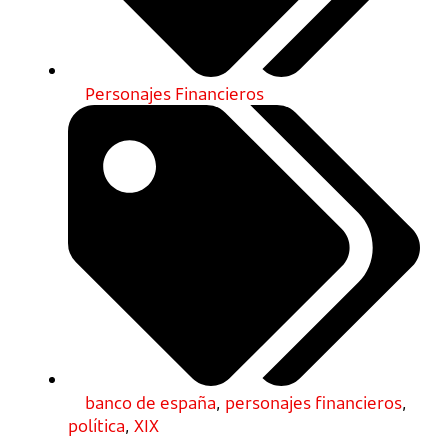
Personajes Financieros
banco de españa
,
personajes financieros
,
política
,
XIX