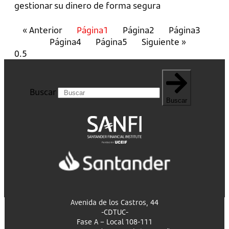
gestionar su dinero de forma segura
« Anterior
Página
1
Página
2
Página
3
Página
4
Página
5
Siguiente »
Buscar
Buscar
Avenida de los Castros, 44
-CDTUC-
Fase A – Local 108-111