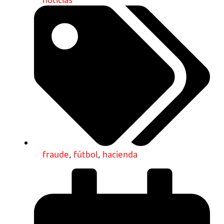
fraude
,
fútbol
,
hacienda