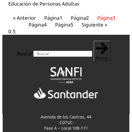
Educación de Personas Adultas
« Anterior
Página
1
Página
2
Página
3
Página
4
Página
5
Siguiente »
Buscar
Buscar
Avenida de los Castros, 44
-CDTUC-
Fase A – Local 108-111