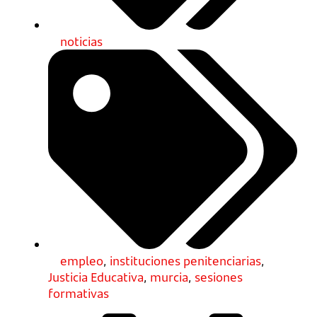
noticias
empleo
,
instituciones penitenciarias
,
Justicia Educativa
,
murcia
,
sesiones
formativas