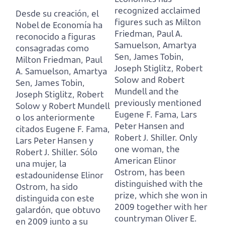
recognized acclaimed
Desde su creación, el
figures such as
Milton
Nobel de Economía ha
Friedman, Paul A.
reconocido a figuras
Samuelson, Amartya
consagradas como
Sen, James Tobin,
Milton Friedman, Paul
Joseph Stiglitz, Robert
A. Samuelson, Amartya
Solow and Robert
Sen, James Tobin,
Mundell and the
Joseph Stiglitz, Robert
previously mentioned
Solow y Robert Mundell
Eugene F. Fama, Lars
o los anteriormente
Peter Hansen and
citados Eugene F. Fama,
Robert J. Shiller.
Only
Lars Peter Hansen y
one woman, the
Robert J. Shiller.
Sólo
American Elinor
una mujer, la
Ostrom, has been
estadounidense Elinor
distinguished with the
Ostrom, ha sido
prize, which she won in
distinguida con este
2009 together with her
galardón, que obtuvo
countryman Oliver E.
en 2009 junto a su