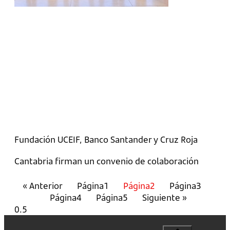
Fundación UCEIF, Banco Santander y Cruz Roja
Cantabria firman un convenio de colaboración
« Anterior
Página
1
Página
2
Página
3
Página
4
Página
5
Siguiente »