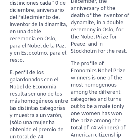
December, the
distinciones cada 10 de
anniversary of the
diciembre, aniversario
death of the inventor of
del fallecimiento del
dynamite,
in a double
inventor de la dinamita,
ceremony in Oslo, for
en una doble
the Nobel Prize for
ceremonia en Oslo,
Peace, and in
para el Nobel de la Paz,
Stockholm for the rest.
y en Estocolmo, para el
resto.
The profile of
Economics Nobel Prize
El perfil de los
winners is one of the
galardonados con el
most homogenous
Nobel de Economía
among the different
resulta ser uno de los
categories
and turns
más homogéneos entre
out to be a male (only
las distintas categorías
one women has won
y muestra a un varón,
the prize among the
(sólo una mujer ha
total of 74 winners)
of
obtenido el premio de
American citizenship
un total de 74