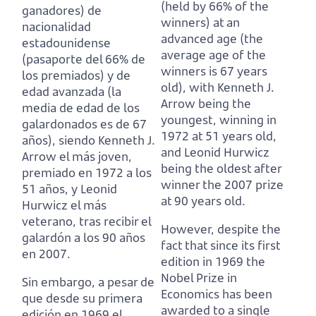
(held by 66% of the
ganadores)
de
winners)
at an
nacionalidad
advanced age (the
estadounidense
average age of the
(pasaporte del 66% de
winners is 67 years
los premiados)
y de
old),
with Kenneth J.
edad avanzada (la
Arrow being the
media de edad de los
youngest, winning in
galardonados es de 67
1972 at 51 years old,
años),
siendo Kenneth J.
and Leonid Hurwicz
Arrow el más joven,
being the oldest after
premiado en 1972 a los
winner the 2007 prize
51 años, y Leonid
at 90 years old.
Hurwicz el más
veterano, tras recibir el
However, despite the
galardón a los 90 años
fact that since its first
en 2007.
edition in 1969 the
Nobel Prize in
Sin embargo, a pesar de
Economics has been
que desde su primera
awarded to a single
edición en 1969 el