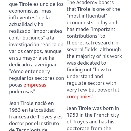
The Academy boasts
que Tirole es uno de los
that Tirole is one of the
economistas "más
“most influential”
influyentes" de la
economists today and
actualidad y ha
has made “important
realizado "importantes
contributions” to
contribuciones" a la
theoretical research in
investigación teórica en
several fields,
although
varios campos
,
aunque
the majority of his work
en su mayoría se ha
was dedicated to
dedicado a averiguar
finding out “how to
"cómo entender y
understand and
regular los sectores con
regulate sectors with
pocas
empresas
very few but powerful
poderosas".
companies
”.
Jean Tirole nació en
Jean Tirole was born in
1953 en la localidad
1953 in the French city
francesa de Troyes y es
of Troyes and has his
doctor por el Instituto
doctorate from the
de Tecnología de