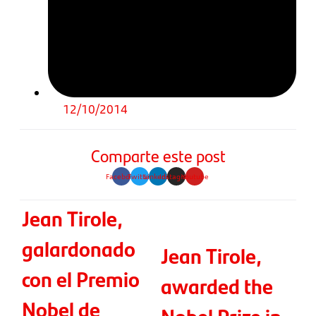
12/10/2014
Comparte este post
Facebook
Twitter
Linkedin
Instagram
Youtube
Jean Tirole,
galardonado
Jean Tirole,
con el Premio
awarded the
Nobel de
Nobel Prize in