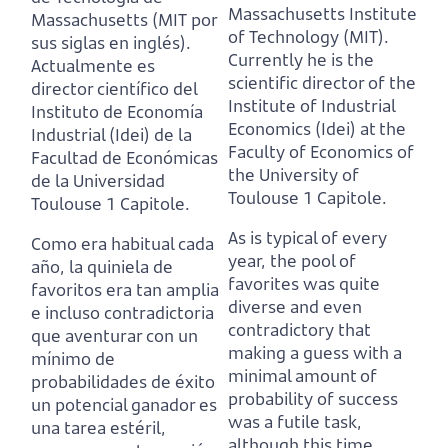
Massachusetts Institute
Massachusetts (MIT por
of Technology (MIT).
sus siglas en inglés).
Currently he is the
Actualmente es
scientific director of the
director científico del
Institute of Industrial
Instituto de Economía
Economics (Idei) at the
Industrial (Idei) de la
Faculty of Economics of
Facultad de Económicas
the University of
de la Universidad
Toulouse 1 Capitole.
Toulouse 1 Capitole.
As is typical of every
Como era habitual cada
year, the pool of
año, la quiniela de
favorites was quite
favoritos era tan amplia
diverse and even
e incluso contradictoria
contradictory that
que
aventurar con un
making a guess with a
mínimo de
minimal amount of
probabilidades de éxito
probability of success
un potencial ganador es
was a futile task,
una tarea estéril,
although this time