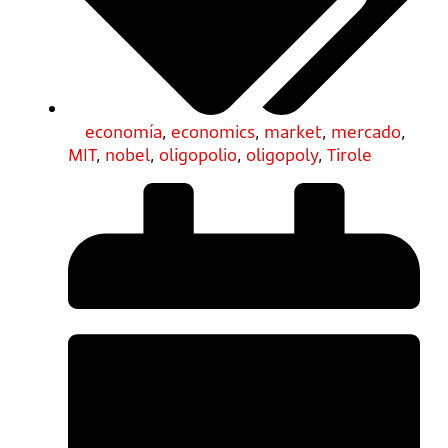
economía
,
economics
,
market
,
mercado
,
MIT
,
nobel
,
oligopolio
,
oligopoly
,
Tirole