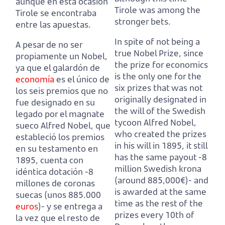
aunque en esta ocasión
Tirole was among the
Tirole se encontraba
stronger bets.
entre las apuestas.
In spite of not being a
A pesar de no ser
true Nobel Prize, since
propiamente un Nobel,
the prize for economics
ya que el galardón de
is the only one for the
economía
es el único de
six prizes that was not
los seis premios que no
originally designated in
fue designado en su
the will of the Swedish
legado por el magnate
tycoon Alfred Nobel,
sueco Alfred Nobel,
que
who created the prizes
estableció los premios
in his will in 1895, it still
en su testamento en
has the same payout -8
1895, cuenta con
million Swedish krona
idéntica dotación -8
(around 885,000€)-
and
millones de coronas
is awarded at the same
suecas (unos 885.000
time as the rest of the
euros
)-
y se entrega a
prizes every 10th of
la vez que el resto de