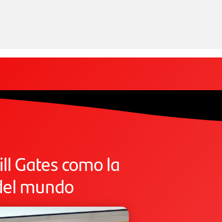
ll Gates como la
 del mundo