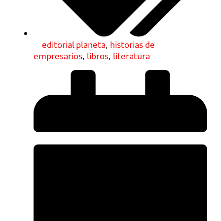
editorial planeta
,
historias de
empresarios
,
libros
,
literatura