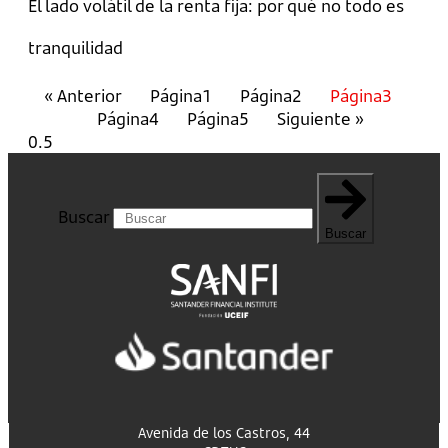
El lado volátil de la renta fija: por qué no todo es
tranquilidad
« Anterior
Página
1
Página
2
Página
3
Página
4
Página
5
Siguiente »
Buscar
Buscar
Avenida de los Castros, 44