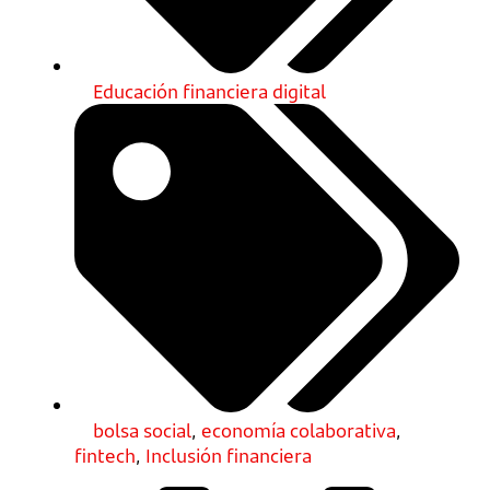
Educación financiera digital
bolsa social
,
economía colaborativa
,
fintech
,
Inclusión financiera