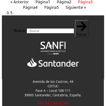
« Anterior
Página
1
Página
2
Página
3
Página
4
Página
5
Siguiente »
Buscar
Buscar
Avenida de los Castros, 44
-CDTUC-
Fase A – Local 108-111
39005 Santander, Cantabria, España.
+34 942 88 82 94