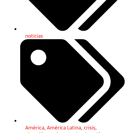
noticias
América
,
América Latina
,
crisis
,