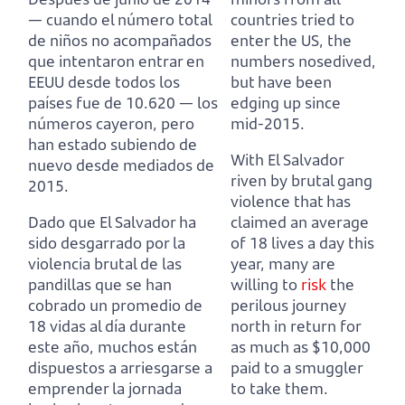
— cuando el número total
countries tried to
de niños no acompañados
enter the US,
the
que intentaron entrar en
numbers nosedived,
EEUU desde todos los
but have been
países fue de 10.620 —
los
edging up since
números cayeron, pero
mid-2015.
han estado subiendo de
With El Salvador
nuevo desde mediados de
riven by brutal gang
2015.
violence that has
Dado que El Salvador ha
claimed an average
sido desgarrado por la
of 18 lives a day this
violencia brutal de las
year,
many are
pandillas que se han
willing to
risk
the
cobrado un promedio de
perilous journey
18 vidas al día durante
north in return for
este año,
muchos están
as much as $10,000
dispuestos a arriesgarse a
paid to a smuggler
emprender la jornada
to take them.