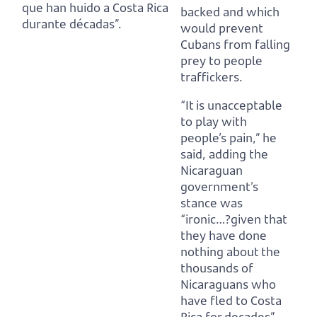
que han huido a Costa Rica
backed and which
durante décadas”.
would prevent
Cubans from falling
prey to people
traffickers.
“It is unacceptable
to play with
people’s pain,” he
said, adding the
Nicaraguan
government’s
stance was
“ironic…
?
given that
they have done
nothing about the
thousands of
Nicaraguans who
have fled to Costa
Rica for decades”.