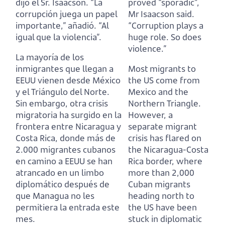
dijo el Sr. Isaacson.
“La
proved “sporadic”,
corrupción juega un papel
Mr Isaacson said.
importante,” añadió. “Al
“Corruption plays a
igual que la violencia”.
huge role. So does
violence.”
La mayoría de los
inmigrantes que llegan a
Most migrants to
EEUU vienen desde México
the US come from
y el Triángulo del Norte.
Mexico and the
Sin embargo, otra crisis
Northern Triangle.
migratoria ha surgido en la
However, a
frontera entre Nicaragua y
separate migrant
Costa Rica,
donde más de
crisis has flared on
2.000 migrantes cubanos
the Nicaragua-Costa
en camino a EEUU se han
Rica border,
where
atrancado en un limbo
more than 2,000
diplomático después de
Cuban migrants
que Managua no les
heading north to
permitiera la entrada este
the US have been
mes.
stuck in diplomatic