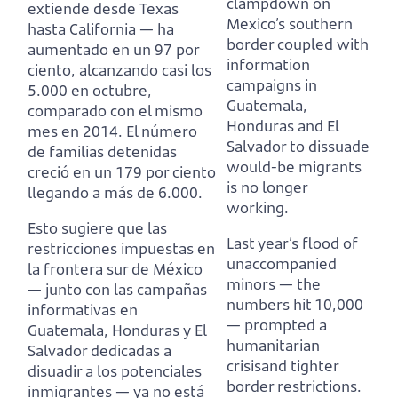
clampdown on
extiende desde Texas
Mexico’s southern
hasta California —
ha
border
coupled with
aumentado en un 97 por
information
ciento, alcanzando casi los
campaigns in
5.000 en octubre,
Guatemala,
comparado con el mismo
Honduras and El
mes en 2014.
El número
Salvador to dissuade
de familias detenidas
would-be migrants
creció en un 179 por ciento
is no longer
llegando a más de 6.000.
working.
Esto sugiere que las
Last year’s flood of
restricciones impuestas en
unaccompanied
la frontera sur de México
minors — the
— junto con las campañas
numbers hit 10,000
informativas en
—
prompted a
Guatemala, Honduras y El
humanitarian
Salvador dedicadas a
crisisand tighter
disuadir a los potenciales
border restrictions.
inmigrantes — ya no está