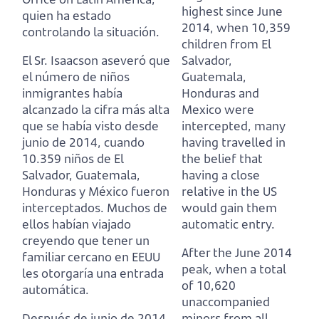
highest since June
quien ha estado
2014,
when 10,359
controlando la situación.
children from El
El Sr. Isaacson aseveró que
Salvador,
el número de niños
Guatemala,
inmigrantes había
Honduras and
alcanzado la cifra más alta
Mexico were
que se había visto desde
intercepted,
many
junio de 2014,
cuando
having travelled in
10.359 niños de El
the belief that
Salvador, Guatemala,
having a close
Honduras y México fueron
relative in the US
interceptados.
Muchos de
would gain them
ellos habían viajado
automatic entry.
creyendo que tener un
After the June 2014
familiar cercano en EEUU
peak, when a total
les otorgaría una entrada
of 10,620
automática.
unaccompanied
Después de junio de 2014
minors from all