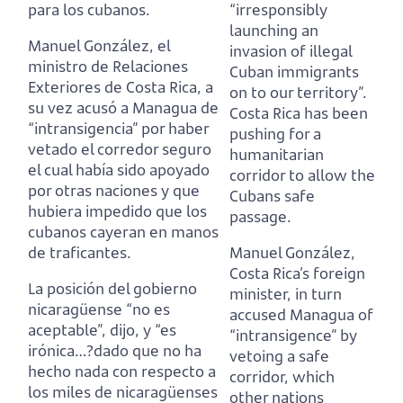
para los cubanos.
“irresponsibly
launching an
Manuel González, el
invasion of illegal
ministro de Relaciones
Cuban immigrants
Exteriores de Costa Rica,
a
on to our territory”.
su vez acusó a Managua de
Costa Rica has been
“intransigencia” por haber
pushing for a
vetado el corredor seguro
humanitarian
el cual había sido apoyado
corridor to allow the
por otras naciones y que
Cubans safe
hubiera impedido que los
passage.
cubanos cayeran en manos
de traficantes.
Manuel González,
Costa Rica’s foreign
La posición del gobierno
minister,
in turn
nicaragüense “no es
accused Managua of
aceptable”, dijo, y “es
“intransigence” by
irónica…
?
dado que no ha
vetoing a safe
hecho nada con respecto a
corridor,
which
los miles de nicaragüenses
other nations