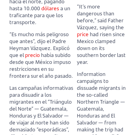
hacia el norte, pagando
“It’s more
hasta 10.000
dólares
a un
dangerous than
traficante para que los
before,” said Father
transporte.
Vázquez,
saying the
“Es mucho más peligroso
price
had risen since
que antes”, dijo el Padre
Mexico clamped
Heyman Vázquez.
Explicó
down on its
que el
precio
había subido
southern border last
desde que México impuso
year.
restricciones en su
Information
frontera sur el año pasado.
campaigns to
Las campañas informativas
dissuade migrants in
para disuadir a los
the so-called
migrantes en el “Triángulo
Northern Triangle
—
del Norte”
— Guatemala,
Guatemala,
Honduras y El Salvador —
Honduras and El
de viajar al norte han sido
Salvador —
from
demasiado “esporádicas”,
making the trip had