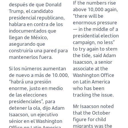
If the numbers rise
después de que Donald
above 10,000 again,
Trump, el candidato
“there will be
presidencial republicano,
enormous pressure
hablara en contra de los
—
in the middle of a
indocumentados que
presidential election
llegan de México,
campaign,
no less”
asegurando que
to try again to stem
construiría una pared para
the tide, said Adam
mantenerlos fuera.
Isaacson, a senior
Si los números aumentan
associate at the
de nuevo a más de 10.000,
Washington Office
“habrá una presión
on Latin America
enorme,
justo en medio
who has been
de las elecciones
tracking the issue.
presidenciales”,
para
Mr Isaacson noted
detener la ola, dijo Adam
that the October
Isaacson, un ejecutivo
figure for child
sénior en el Washington
migrants was the
Office on Latin America,