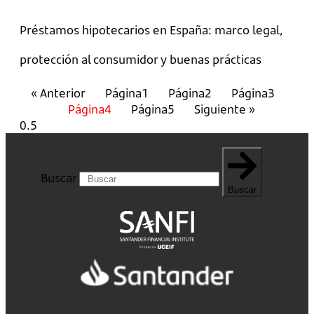
Préstamos hipotecarios en España: marco legal,
protección al consumidor y buenas prácticas
« Anterior
Página
1
Página
2
Página
3
Página
4
Página
5
Siguiente »
Buscar
Buscar