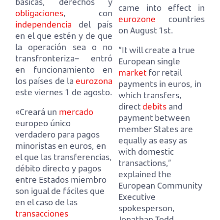
básicas, derechos y
came into effect in
obligaciones
,
con
eurozone
countries
independencia
del país
on August 1st.
en el que estén y de que
la operación sea o no
“It will create a true
transfronteriza–
entró
European single
en funcionamiento en
market
for retail
los países de la
eurozona
payments in euros,
in
este viernes 1 de agosto.
which transfers,
direct
debits
and
«Creará un
mercado
payment between
europeo único
member States are
verdadero para pagos
equally as easy as
minoristas en euros,
en
with domestic
el que las transferencias,
transactions,”
débito directo y pagos
explained the
entre Estados miembro
European Community
son igual de fáciles que
Executive
en el caso de las
spokesperson,
transacciones
Jonathan Todd.