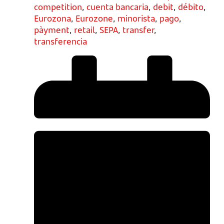
competition
,
cuenta bancaria
,
debit
,
débito
,
Eurozona
,
Eurozone
,
minorista
,
pago
,
pàyment
,
retail
,
SEPA
,
transfer
,
transferencia