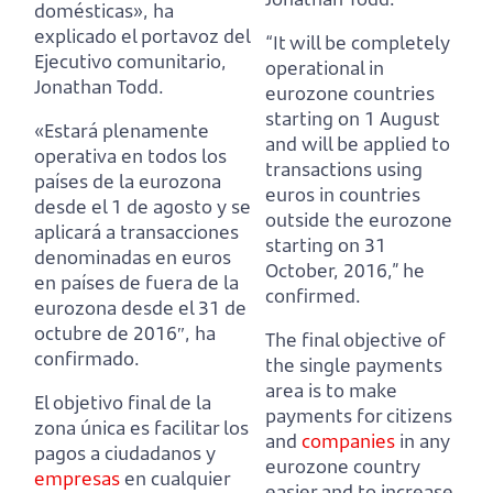
domésticas»,
ha
explicado el portavoz del
“It will be completely
Ejecutivo comunitario,
operational in
Jonathan Todd.
eurozone countries
starting on 1 August
«Estará plenamente
and will be applied to
operativa en todos los
transactions using
países de la eurozona
euros in countries
desde el 1 de agosto
y se
outside the eurozone
aplicará a transacciones
starting on 31
denominadas en euros
October, 2016,” he
en países de fuera de la
confirmed.
eurozona desde el 31 de
octubre de 2016″, ha
The final objective of
confirmado.
the single payments
area is to make
El objetivo final de la
payments for citizens
zona única es facilitar los
and
companies
in any
pagos a ciudadanos y
eurozone country
empresas
en cualquier
easier and to increase