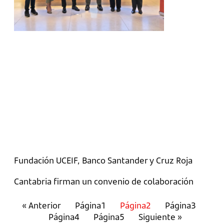
Fundación UCEIF, Banco Santander y Cruz Roja
Cantabria firman un convenio de colaboración
« Anterior
Página
1
Página
2
Página
3
Página
4
Página
5
Siguiente »