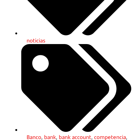
noticias
Banco
,
bank
,
bank account
,
competencia
,