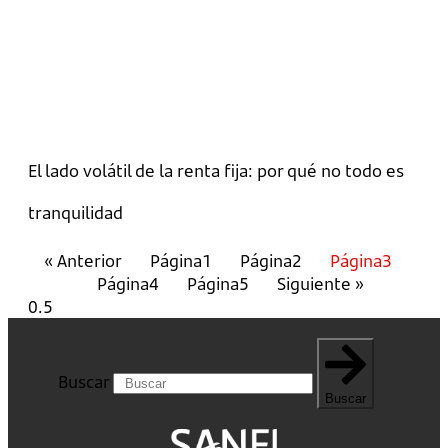
El lado volátil de la renta fija: por qué no todo es
tranquilidad
« Anterior
Página
1
Página
2
Página
3
Página
4
Página
5
Siguiente »
Buscar
Buscar