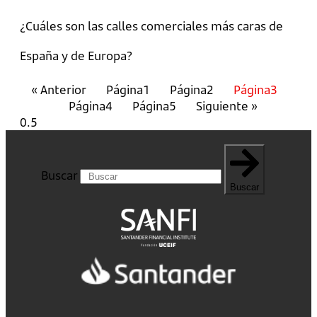
¿Cuáles son las calles comerciales más caras de
España y de Europa?
« Anterior
Página
1
Página
2
Página
3
Página
4
Página
5
Siguiente »
Buscar
Buscar