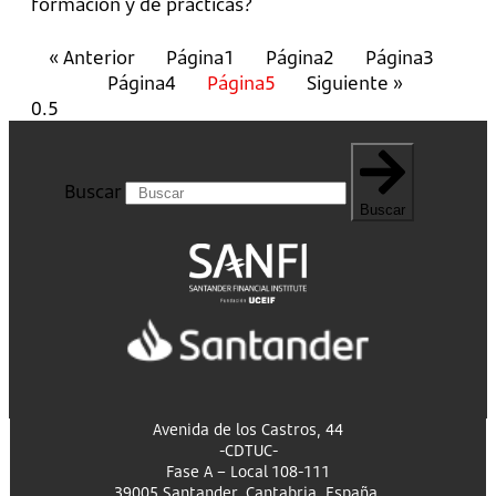
formación y de prácticas?
« Anterior
Página
1
Página
2
Página
3
Página
4
Página
5
Siguiente »
Buscar
Buscar
Avenida de los Castros, 44
-CDTUC-
Fase A – Local 108-111
39005 Santander, Cantabria, España.