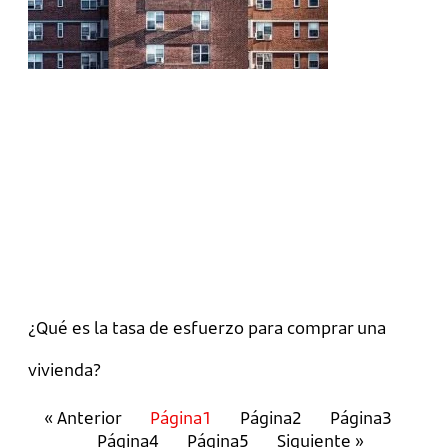
¿Qué es la tasa de esfuerzo para comprar una
vivienda?
« Anterior
Página
1
Página
2
Página
3
Página
4
Página
5
Siguiente »