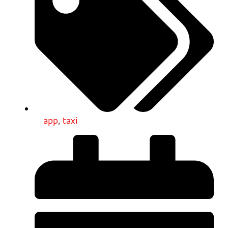
app
,
taxi