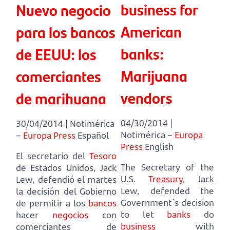
business for
Nuevo negocio
American
para los bancos
banks:
de EEUU: los
Marijuana
comerciantes
vendors
de marihuana
04/30/2014 |
30/04/2014 | Notimérica
Notimérica –
Europa
–
Europa Press
Español
Press
English
El secretario del
Tesoro
The Secretary of the
de Estados Unidos, Jack
U.S.
Treasury
, Jack
Lew,
defendió el martes
Lew,
defended the
la decisión del Gobierno
Government´s decision
de permitir a los
bancos
to let
banks
do
hacer
negocios
con
business
with
comerciantes de