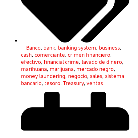
Banco
,
bank
,
banking system
,
business
,
cash
,
comerciante
,
crimen financiero
,
efectivo
,
financial crime
,
lavado de dinero
,
marihuana
,
marijuana
,
mercado negro
,
money laundering
,
negocio
,
sales
,
sistema
bancario
,
tesoro
,
Treasury
,
ventas