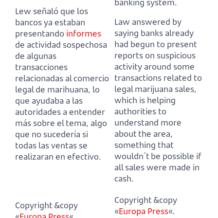
banking system.
Lew señaló que los
Law answered by
bancos ya estaban
saying banks already
presentando
informes
had begun to present
de actividad sospechosa
reports on suspicious
de algunas
activity
around some
transacciones
transactions related to
relacionadas al comercio
legal marijuana sales,
legal de marihuana,
lo
which is helping
que ayudaba a las
authorities to
autoridades a entender
understand more
más sobre el tema, algo
about the area,
que no sucedería si
something that
todas las ventas se
wouldn´t be possible if
realizaran en efectivo.
all sales were made in
cash.
Copyright &copy
Copyright &copy
«
Europa Press
«.
«
Europa Press
«.