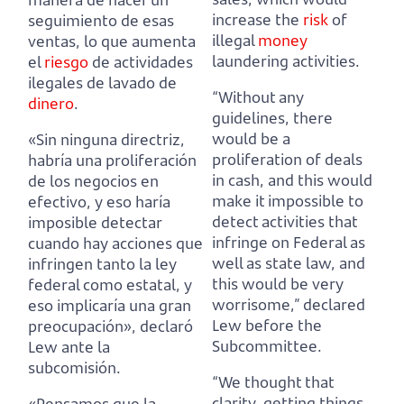
increase the
risk
of
seguimiento de esas
illegal
money
ventas,
lo que aumenta
laundering activities.
el
riesgo
de actividades
ilegales de lavado de
“Without any
dinero
.
guidelines, there
would be a
«Sin ninguna directriz,
proliferation of deals
habría una proliferación
in cash,
and this would
de los negocios en
make it impossible to
efectivo
,
y eso haría
detect activities that
imposible detectar
infringe on Federal as
cuando hay acciones que
well as state law,
and
infringen tanto la ley
this would be very
federal como estatal
,
y
worrisome,” declared
eso implicaría una gran
Lew before the
preocupación», declaró
Subcommittee.
Lew ante la
subcomisión.
“We thought that
clarity, getting things
«Pensamos que la