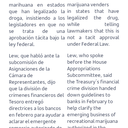
marijuana venders
marihuana en estados
in states that have
que han legalizado la
legalized the drug,
droga,
insistiendo a los
while telling
legisladores en que no
lawmakers that this is
se trata de una
not a tacit approval
aprobación tácita bajo la
under Federal Law.
ley federal.
Lew, who spoke
Lew, que habló ante la
before the House
subcomisión de
Appropriations
Asignaciones de la
Subcommittee,
said
Cámara de
the Treasury´s financial
Representantes,
dijo
crime division handed
que la división de
down guidelines to
crímenes financieros del
banks in February
to
Tesoro entregó
help clarify the
directrices a los bancos
emerging business of
en febrero
para ayudar a
recreational marijuana
aclarar el emergente
authorized in the
comercio autorizado de