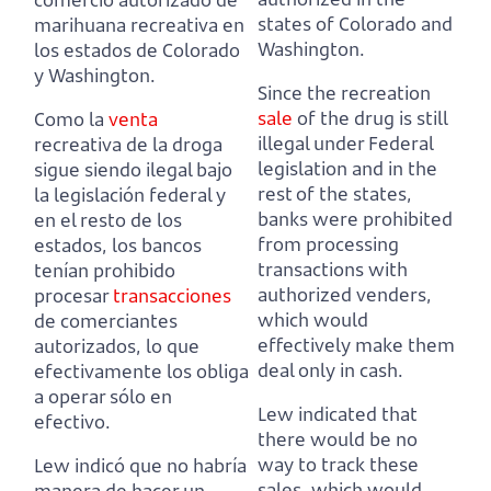
states of Colorado and
marihuana recreativa en
Washington.
los estados de Colorado
y Washington.
Since the recreation
sale
of the drug is still
Como la
venta
illegal under Federal
recreativa de la droga
legislation and in the
sigue siendo ilegal bajo
rest of the states,
la legislación federal y
banks were prohibited
en el resto de los
from processing
estados,
los bancos
transactions with
tenían prohibido
authorized venders,
procesar
transacciones
which would
de comerciantes
effectively make them
autorizados,
lo que
deal only in cash.
efectivamente los obliga
a operar sólo en
Lew indicated that
efectivo.
there would be no
way to track these
Lew indicó que no habría
sales,
which would
manera de hacer un