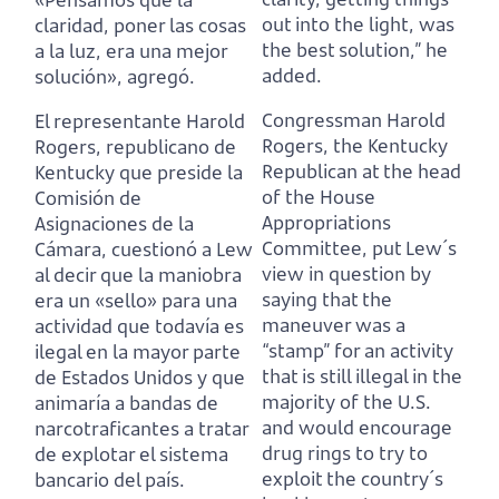
out into the light, was
claridad, poner las cosas
the best solution,” he
a la luz, era una mejor
added.
solución», agregó.
Congressman Harold
El representante Harold
Rogers, the Kentucky
Rogers, republicano de
Republican at the head
Kentucky que preside la
of the House
Comisión de
Appropriations
Asignaciones de la
Committee,
put Lew´s
Cámara,
cuestionó a Lew
view in question by
al decir que la maniobra
saying that the
era un «sello» para una
maneuver was a
actividad que todavía es
“stamp” for an activity
ilegal en la mayor parte
that is still illegal in the
de Estados Unidos
y que
majority of the U.S.
animaría a bandas de
and would encourage
narcotraficantes a tratar
drug rings to try to
de explotar el sistema
exploit the country´s
bancario del país.