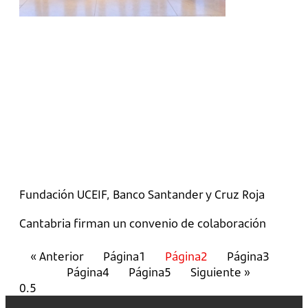
Fundación UCEIF, Banco Santander y Cruz Roja
Cantabria firman un convenio de colaboración
« Anterior
Página
1
Página
2
Página
3
Página
4
Página
5
Siguiente »