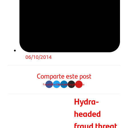
06/10/2014
Comparte este post
Facebook
Twitter
Linkedin
Instagram
Youtube
Hydra-
headed
fraud threat