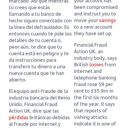
your account has
marcado.
Así que mientras
been compromised
tú crees que estás
and instruct you to
llamando a tu banco de
move your
savings
hecho sigues conectado con
to a new account
la línea del defraudador.
Es
they have set up.
entonces cuando te pide los
detalles de tu cuenta o,
Financial Fraud
peor aún,
te dice que tu
Action UK, an
cuenta está en peligro y te
industry body,
says
da instrucciones para
British
losses
from
transferir tu dinero a una
internet and
nueva cuenta que te han
telephone banking
abierto.
fraud rose 59 per
cent to £35.9m in
El equipo anti-fraude de la
the first six months
industria bancaria del Reino
of the year.
It says
Unido, Financial Fraud
that reports of
Action UK,
dice que las
vishing attacks
pérdidas
británicas debidas
indicate it is one of
al fraude por internet y