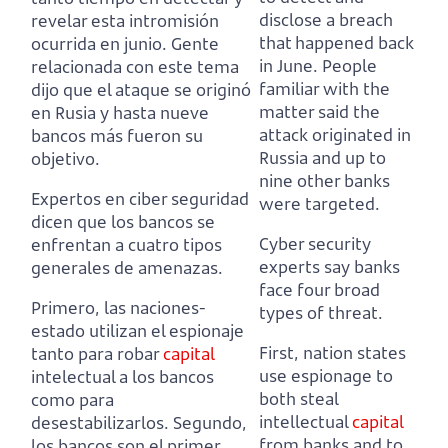
disclose a breach
revelar esta intromisión
that happened back
ocurrida en junio.
Gente
in June.
People
relacionada con este tema
familiar with the
dijo que el ataque se originó
matter said the
en Rusia y hasta nueve
attack originated in
bancos más fueron su
Russia and up to
objetivo.
nine other banks
Expertos en ciber seguridad
were targeted.
dicen que los bancos se
Cyber security
enfrentan a cuatro tipos
experts say banks
generales de amenazas.
face four broad
Primero, las naciones-
types of threat.
estado utilizan el espionaje
First, nation states
tanto para robar
capital
use espionage to
intelectual a los bancos
both steal
como para
intellectual
capital
desestabilizarlos.
Segundo,
from banks and to
los bancos son el primer