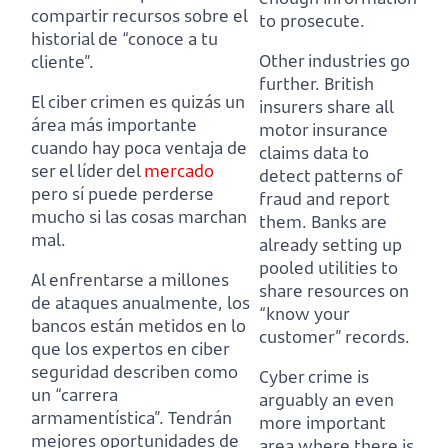
compartir recursos sobre el
to prosecute.
historial de “conoce a tu
Other industries go
cliente”.
further.
British
El ciber crimen es quizás un
insurers share all
área más importante
motor insurance
cuando hay poca ventaja
de
claims data to
ser el líder del
mercado
detect patterns of
pero sí puede perderse
fraud and report
mucho si las cosas marchan
them.
Banks are
mal.
already setting up
pooled utilities to
Al enfrentarse a millones
share resources on
de ataques anualmente, los
“know your
bancos están metidos en lo
customer” records.
que los expertos en ciber
seguridad describen como
Cyber crime is
un “carrera
arguably an even
armamentística”.
Tendrán
more important
mejores oportunidades de
area where there is