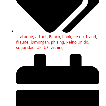
ataque
,
attack
,
Banco
,
bank
,
ee uu
,
fraud
,
fraude
,
jpmorgan
,
phising
,
Reino Unido
,
seguridad
,
UK
,
US
,
vishing