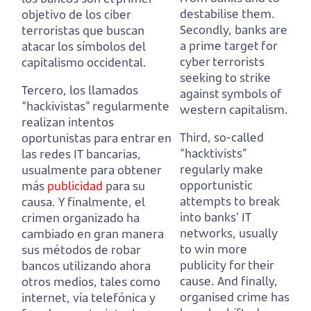
destabilise them.
objetivo de los ciber
Secondly, banks are
terroristas que buscan
a prime target for
atacar los símbolos del
cyber terrorists
capitalismo occidental.
seeking to strike
Tercero, los llamados
against symbols of
“hackivistas” regularmente
western capitalism.
realizan intentos
Third, so-called
oportunistas para entrar en
“hacktivists”
las redes IT bancarias,
regularly make
usualmente para obtener
opportunistic
más
publicidad
para su
attempts to break
causa.
Y finalmente, el
into banks’ IT
crimen organizado ha
networks, usually
cambiado en gran manera
to win more
sus métodos de robar
publicity for their
bancos utilizando ahora
cause.
And finally,
otros medios, tales como
organised crime has
internet, vía telefónica y