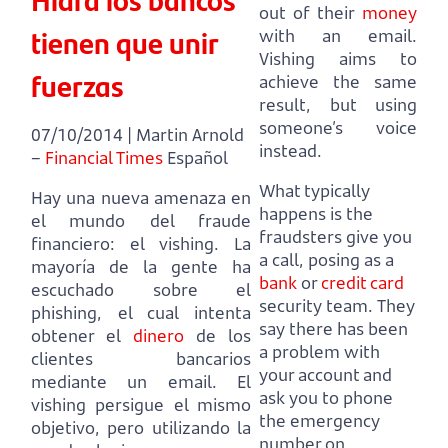
out of their
money
tienen que unir
with an email.
Vishing aims to
fuerzas
achieve the same
result, but using
someone’s voice
07/10/2014 | Martin Arnold
instead.
–
Financial Times
Español
What typically
Hay una nueva amenaza en
happens is the
el mundo del fraude
fraudsters give you
financiero: el vishing.
La
a call, posing as a
mayoría de la gente ha
bank
or
credit card
escuchado sobre el
security team.
They
phishing, el cual intenta
say there has been
obtener el
dinero
de los
a problem with
clientes bancarios
your account and
mediante un email.
El
ask you to phone
vishing persigue el mismo
the emergency
objetivo, pero utilizando la
number on