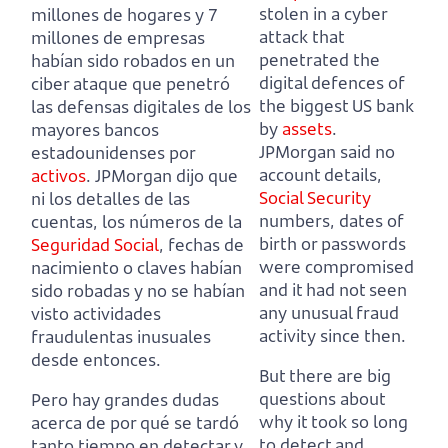
stolen in a cyber
millones de hogares y 7
attack that
millones de empresas
penetrated the
habían sido robados en un
digital defences of
ciber ataque que penetró
the biggest US bank
las defensas digitales de los
by
assets
.
mayores bancos
JPMorgan said no
estadounidenses por
account details,
activos
.
JPMorgan dijo que
Social Security
ni los detalles de las
numbers, dates of
cuentas, los números de la
birth or passwords
Seguridad Social
, fechas de
were compromised
nacimiento o claves habían
and it had not seen
sido robadas y no se habían
any unusual fraud
visto actividades
activity since then.
fraudulentas inusuales
desde entonces.
But there are big
questions about
Pero hay grandes dudas
why it took so long
acerca de por qué se tardó
to detect and
tanto tiempo en detectar y