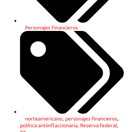
Personajes Financieros
norteamericano
,
personajes financieros
,
política antiinflaccionaria
,
Reserva federal
,