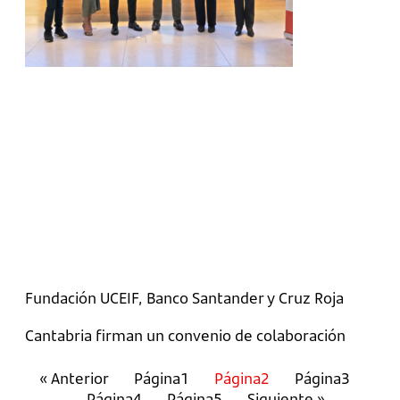
Fundación UCEIF, Banco Santander y Cruz Roja
Cantabria firman un convenio de colaboración
« Anterior
Página
1
Página
2
Página
3
Página
4
Página
5
Siguiente »