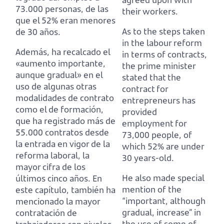
73.000 personas,
de las
their workers.
que el 52% eran menores
As to the steps taken
de 30 años.
in the labour reform
Además, ha recalcado el
in terms of contracts,
«aumento importante,
the prime minister
aunque gradual» en el
stated that the
uso de algunas otras
contract for
modalidades de contrato
entrepreneurs has
como el de formación,
provided
que ha registrado más de
employment for
55.000 contratos desde
73,000 people,
of
la entrada en vigor de la
which 52% are under
reforma laboral,
la
30 years-old.
mayor cifra de los
He also made special
últimos cinco años.
En
mention of the
este capítulo, también ha
“important, although
mencionado la mayor
gradual, increase” in
contratación de
the use of some of