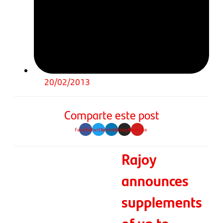
20/02/2013
Comparte este post
Facebook
Twitter
Linkedin
Instagram
Youtube
Rajoy
announces
supplements
of up to