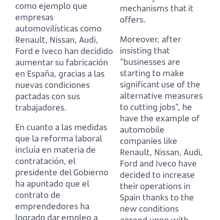
como ejemplo que
mechanisms that it
empresas
offers.
automovilísticas como
Moreover, after
Renault, Nissan, Audi,
insisting that
Ford e Iveco han decidido
“businesses are
aumentar su fabricación
starting to make
en España,
gracias a las
significant use of the
nuevas condiciones
alternative measures
pactadas con sus
to cutting jobs”,
he
trabajadores.
have the example of
En cuanto a las medidas
automobile
que la reforma laboral
companies like
incluía en materia de
Renault, Nissan, Audi,
contratación,
el
Ford and Iveco have
presidente del Gobierno
decided to increase
ha apuntado que el
their operations in
contrato de
Spain
thanks to the
emprendedores ha
new conditions
logrado dar empleo a
agreed upon with