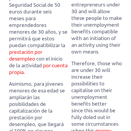
entrepreneurs under
Seguridad Social de 50
30
and will allow
euros durante seis
these people to make
meses para
their unemployment
emprendedores
benefits compatible
menores de 30 años,
y se
with an initiation of
permitirá que estos
an activity using their
puedan compatibilizar la
own means.
prestación por
desempleo
con el inicio
Therefore, those who
de la actividad
por cuenta
are under 30 will
propia
.
increase their
possibilities to
Asimismo, para jóvenes
capitalise on their
menores de esa edad se
unemployment
ampliarán las
benefits
better
posibilidades de
since this would be
capitalización de la
fully doled out in
prestación por
some circumstances
desempleo,
que llegará
when this
money
al 100% en algunos