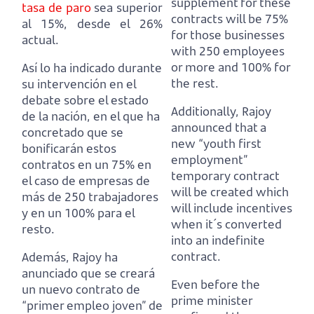
supplement for these
tasa de paro
sea superior
contracts will be 75%
al 15%, desde el 26%
for those businesses
actual.
with 250 employees
or more and 100% for
Así lo ha indicado durante
the rest.
su intervención en el
debate sobre el estado
Additionally, Rajoy
de la nación,
en el que ha
announced that a
concretado que se
new “youth first
bonificarán estos
employment”
contratos en un 75% en
temporary contract
el caso de empresas de
will be created
which
más de 250 trabajadores
will include incentives
y en un 100% para el
when it´s converted
resto.
into an indefinite
contract.
Además, Rajoy ha
anunciado que se creará
Even before the
un nuevo contrato de
prime minister
“primer empleo joven” de