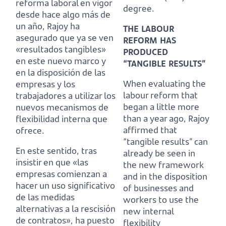
reforma laboral en vigor
degree.
desde hace algo más de
un año, Rajoy ha
THE LABOUR
asegurado que ya se ven
REFORM HAS
«resultados tangibles»
PRODUCED
en este nuevo marco y
“TANGIBLE RESULTS”
en la disposición de las
When evaluating the
empresas y los
labour reform that
trabajadores a utilizar los
began a little more
nuevos mecanismos de
than a year ago, Rajoy
flexibilidad interna que
affirmed that
ofrece.
“tangible results” can
En este sentido, tras
already be seen
in
insistir en que «las
the new framework
empresas comienzan a
and in the disposition
hacer un uso significativo
of businesses and
de las medidas
workers to use the
alternativas a la rescisión
new internal
de contratos»,
ha puesto
flexibility