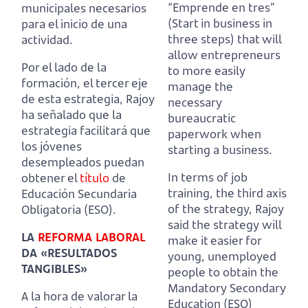
“Emprende en tres”
municipales necesarios
(Start in business in
para el inicio de una
three steps) that will
actividad.
allow entrepreneurs
Por el lado de la
to more easily
formación, el tercer eje
manage the
de esta estrategia,
Rajoy
necessary
ha señalado que la
bureaucratic
estrategia facilitará que
paperwork when
los jóvenes
starting a business.
desempleados puedan
In terms of job
obtener el
título
de
training, the third axis
Educación Secundaria
of the strategy,
Rajoy
Obligatoria (ESO).
said the strategy will
LA
REFORMA LABORAL
make it easier for
DA «RESULTADOS
young, unemployed
TANGIBLES»
people to obtain the
Mandatory Secondary
A la hora de valorar la
Education (ESO)