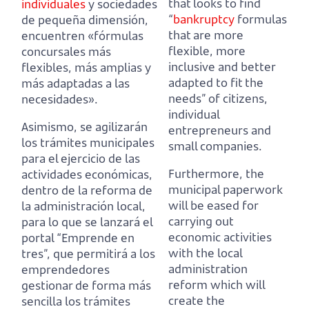
that looks to find
individuales
y sociedades
“
bankruptcy
formulas
de pequeña dimensión,
that are more
encuentren «fórmulas
flexible, more
concursales más
inclusive and better
flexibles, más amplias y
adapted to fit the
más adaptadas a las
needs” of citizens,
necesidades».
individual
Asimismo, se agilizarán
entrepreneurs and
los trámites municipales
small companies.
para el ejercicio de las
Furthermore, the
actividades económicas,
municipal paperwork
dentro de la reforma de
will be eased for
la administración local,
carrying out
para lo que se lanzará el
economic activities
portal “Emprende en
with the local
tres”, que permitirá a los
administration
emprendedores
reform
which will
gestionar de forma más
create the
sencilla los trámites