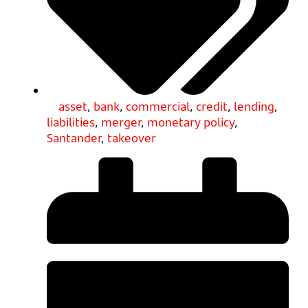
asset
,
bank
,
commercial
,
credit
,
lending
,
liabilities
,
merger
,
monetary policy
,
Santander
,
takeover