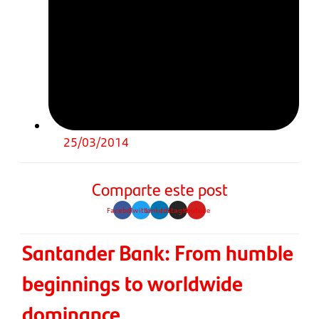
25/03/2014
Comparte este post
Facebook
Twitter
Linkedin
Instagram
Youtube
Santander Bank: From humble
beginnings to worldwide
dominance