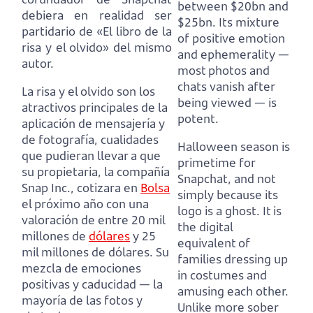
between $20bn and
debiera en realidad ser
$25bn.
Its mixture
partidario de «El libro de la
of positive emotion
risa y el olvido» del mismo
and ephemerality —
autor.
most photos and
chats vanish after
La risa y el olvido son los
being viewed — is
atractivos principales de la
potent.
aplicación de mensajería y
de fotografía,
cualidades
Halloween season is
que pudieran llevar a que
primetime for
su propietaria, la compañía
Snapchat, and not
Snap Inc.,
cotizara en
Bolsa
simply because its
el próximo año con una
logo is a ghost.
It is
valoración de entre 20 mil
the digital
millones de
dólares
y 25
equivalent of
mil millones de dólares.
Su
families dressing up
mezcla de emociones
in costumes and
positivas y caducidad —
la
amusing each other.
mayoría de las fotos y
Unlike more sober