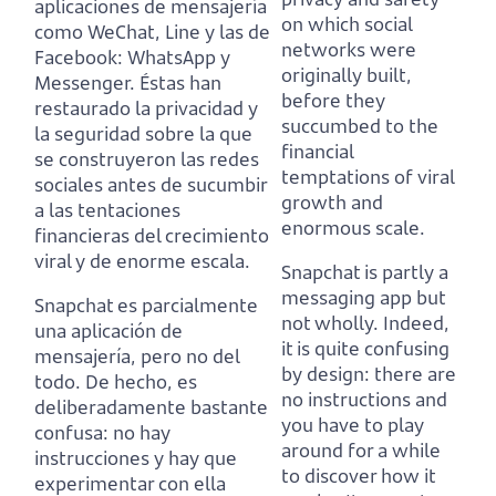
aplicaciones de mensajería
on which social
como WeChat, Line y las de
networks were
Facebook: WhatsApp y
originally built,
Messenger.
Éstas han
before they
restaurado la privacidad y
succumbed to the
la seguridad sobre la que
financial
se construyeron las redes
temptations of viral
sociales
antes de sucumbir
growth and
a las tentaciones
enormous scale.
financieras del crecimiento
viral y de enorme escala.
Snapchat is partly a
messaging app but
Snapchat es parcialmente
not wholly.
Indeed,
una aplicación de
it is quite confusing
mensajería, pero no del
by design:
there are
todo.
De hecho, es
no instructions and
deliberadamente bastante
you have to play
confusa:
no hay
around for a while
instrucciones y hay que
to discover how it
experimentar con ella