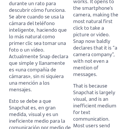
works.
It opens to
durante un rato para
the smartphone’s
descubrir cómo funciona.
camera,
making the
Se abre cuando se usa la
most natural first
cámara del teléfono
click to take a
inteligente,
haciendo que
picture or video.
lo más natural como
Snap now baldly
primer clic sea tomar una
declares that it is “a
foto o un vídeo.
camera company”,
Actualmente Snap declara
with not even a
que simple y llanamente
mention of
es «una compañía de
messages.
cámaras», sin ni siquiera
una mención a los
That is because
mensajes.
Snapchat is largely
visual, and is an
Esto se debe a que
inefficient medium
Snapchat es, en gran
for text
medida, visual y es un
communication.
ineficiente medio para la
Most users send
comunicación por medio de