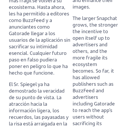
and enhance their
más frágil se volverá su
images.
ecosistema.
Hasta ahora,
les ha permitido a editores
The larger Snapchat
como BuzzFeed
y a
grows,
the stronger
anunciantes como
the incentive to
Gatorade llegar a los
open itself up to
usuarios de la aplicación sin
advertisers and
sacrificar su intimidad
others, and the
esencial.
Cualquier futuro
more fragile its
paso en falso pudiera
ecosystem
poner en peligro lo que ha
becomes.
So far, it
hecho que funcione.
has allowed
publishers such as
El Sr. Spiegel ya ha
BuzzFeed
and
demostrado la veracidad
advertisers
de su punto de vista.
La
including Gatorade
atracción hacia la
to reach the app’s
información ligera, los
users without
recuerdos, las payasadas y
sacrificing its
la risa está arraigada en la