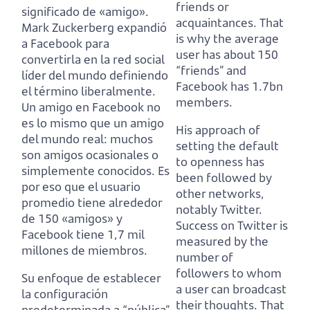
friends or
significado de «amigo».
acquaintances.
That
Mark Zuckerberg expandió
is why the average
a Facebook para
user has about 150
convertirla en la red social
“friends” and
líder del mundo definiendo
Facebook has 1.7bn
el término liberalmente.
members.
Un amigo en Facebook no
es lo mismo que un amigo
His approach of
del mundo real:
muchos
setting the default
son amigos ocasionales o
to openness has
simplemente conocidos.
Es
been followed by
por eso que el usuario
other networks,
promedio tiene alrededor
notably Twitter.
de 150 «amigos» y
Success on Twitter is
Facebook tiene 1,7 mil
measured by the
millones de miembros.
number of
followers to whom
Su enfoque de establecer
a user can broadcast
la configuración
their thoughts.
That
predeterminada a “pública”