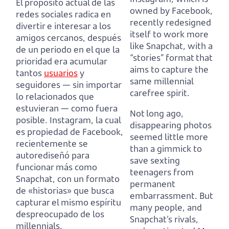
El propósito actual de las
owned by Facebook,
redes sociales radica en
recently redesigned
divertir e interesar a los
itself to work more
amigos cercanos,
después
like Snapchat,
with a
de un periodo en el que la
“stories” format that
prioridad era acumular
aims to capture the
tantos
usuarios
y
same millennial
seguidores
— sin importar
carefree spirit.
lo relacionados que
estuvieran — como fuera
Not long ago,
posible.
Instagram, la cual
disappearing photos
es propiedad de Facebook,
seemed little more
recientemente se
than a gimmick
to
autorediseñó para
save sexting
funcionar más como
teenagers from
Snapchat,
con un formato
permanent
de «historias» que busca
embarrassment.
But
capturar el mismo espíritu
many people, and
despreocupado de los
Snapchat’s rivals,
millennials.