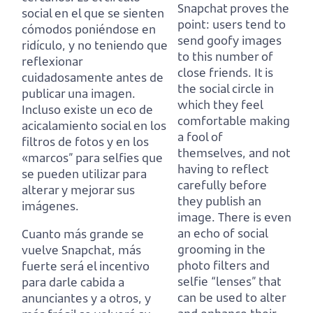
Snapchat proves the
social en el que se sienten
point:
users tend to
cómodos poniéndose en
send goofy images
ridículo,
y no teniendo que
to this number of
reflexionar
close friends.
It is
cuidadosamente antes de
the social circle in
publicar una imagen.
which they feel
Incluso existe un eco de
comfortable making
acicalamiento social en los
a fool of
filtros de fotos
y en los
themselves,
and not
«marcos” para selfies que
having to reflect
se pueden utilizar para
carefully before
alterar y mejorar sus
they publish an
imágenes.
image.
There is even
an echo of social
Cuanto más grande se
grooming in the
vuelve Snapchat,
más
photo filters
and
fuerte será el incentivo
selfie “lenses” that
para darle cabida a
can be used to alter
anunciantes y a otros, y