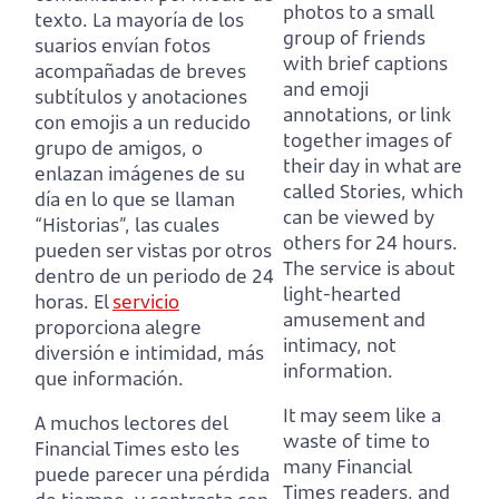
photos to a small
texto.
La mayoría de los
group of friends
suarios envían fotos
with brief captions
acompañadas de breves
and emoji
subtítulos y anotaciones
annotations,
or link
con emojis a un reducido
together images of
grupo de amigos,
o
their day in what are
enlazan imágenes de su
called Stories, which
día en lo que se llaman
can be viewed by
“Historias”, las cuales
others for 24 hours.
pueden ser vistas por otros
The service is about
dentro de un periodo de 24
light-hearted
horas.
El
servicio
amusement and
proporciona alegre
intimacy, not
diversión e intimidad, más
information.
que información.
It may seem like a
A muchos lectores del
waste of time to
Financial Times esto les
many Financial
puede parecer una pérdida
Times readers,
and