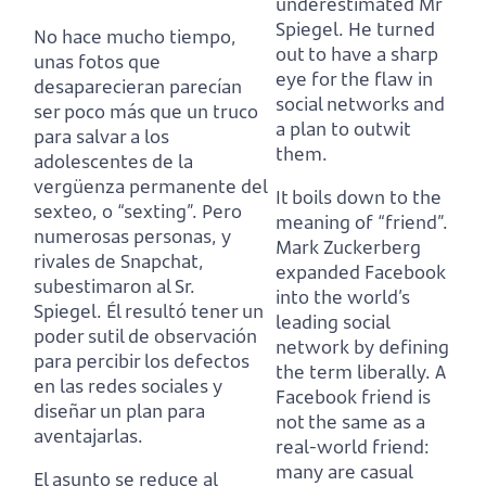
underestimated Mr
Spiegel.
He turned
No hace mucho tiempo,
out to have a sharp
unas fotos que
eye for the flaw in
desaparecieran parecían
social networks and
ser poco más que un truco
a plan to outwit
para salvar a los
them.
adolescentes de la
vergüenza permanente del
It boils down to the
sexteo, o “sexting”.
Pero
meaning of “friend”.
numerosas personas, y
Mark
Zuckerberg
rivales de Snapchat,
expanded Facebook
subestimaron al Sr.
into the world’s
Spiegel.
Él resultó tener un
leading social
poder sutil de observación
network by defining
para percibir los defectos
the term liberally.
A
en las redes sociales y
Facebook friend is
diseñar un plan para
not the same as a
aventajarlas.
real-world friend:
many are casual
El asunto se reduce al