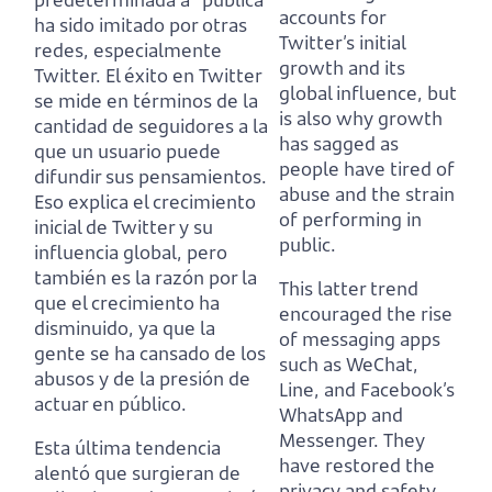
accounts for
ha sido imitado por otras
Twitter’s initial
redes, especialmente
growth and its
Twitter.
El éxito en Twitter
global influence,
but
se mide en términos de la
is also why growth
cantidad de seguidores a la
has sagged as
que un usuario puede
people have tired of
difundir sus pensamientos
.
abuse and the strain
Eso explica el crecimiento
of performing in
inicial de Twitter y su
public.
influencia global,
pero
también es la razón por la
This latter trend
que el crecimiento ha
encouraged the rise
disminuido, ya que la
of messaging apps
gente se ha cansado de los
such as WeChat,
abusos y de la presión de
Line, and Facebook’s
actuar en público.
WhatsApp and
Messenger.
They
Esta última tendencia
have restored the
alentó que surgieran de
privacy and safety