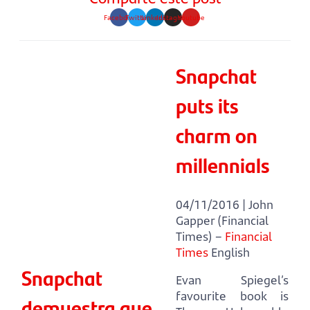
Facebook
Twitter
Linkedin
Instagram
Youtube
Snapchat
puts its
charm on
millennials
04/11/2016 | John
Gapper (Financial
Times) –
Financial
Times
English
Snapchat
Evan Spiegel’s
favourite book is
demuestra que