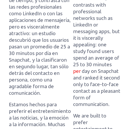
de tiempo,
y contrasta con
contrasts with
las redes profesionales
professional
como LinkedIn o con las
networks such as
aplicaciones de mensajería,
LinkedIn or
pero es visceralmente
messaging apps, but
atractivo:
un estudio
it is viscerally
descubrió que los usuarios
appealing:
one
pasan un promedio de 25 a
study found users
30 minutos por día en
spend an average of
Snapchat,
y la clasificaron
25 to 30 minutes
en segundo lugar, tan sólo
per
day on Snapchat
detrás del contacto en
and ranked it second
persona, como una
only to face-to-face
agradable forma de
contact as a pleasant
comunicación.
form of
communication.
Estamos hechos para
preferir el entretenimiento
We are built to
a las noticias, y la emoción
prefer
a la información.
Muchas
entertainment to