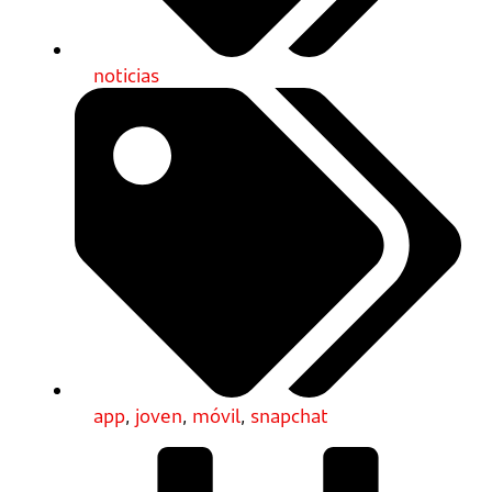
noticias
app
,
joven
,
móvil
,
snapchat