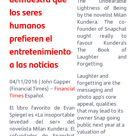
The Unbearable
Lightness of Being
los seres
by the novelist Milan
Kundera.
The co-
humanos
founder of Snapchat
prefieren el
ought really to
favour Kundera’s
entretenimiento
The Book of
Laughter and
a las noticias
Forgetting.
Laughter and
04/11/2016 | John Gapper
forgetting are the
(Financial Times) –
Financial
messaging and
Times
Español
photo app’s core
appeal,
qualities
El libro favorito de Evan
that may lead to its
Spiegel es «La insoportable
owner Snap
going
levedad del ser» del
public next year at a
novelista Milan Kundera.
El
valuation of
cofundador de Snapchat