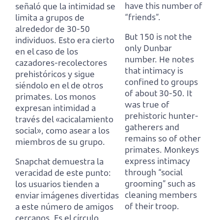
have this number of
señaló que la intimidad se
“friends”.
limita a grupos de
alrededor de 30-50
But 150 is not the
individuos.
Esto era cierto
only Dunbar
en el caso de los
number.
He notes
cazadores-recolectores
that intimacy is
prehistóricos y sigue
confined to groups
siéndolo en el de otros
of about 30-50.
It
primates.
Los monos
was true of
expresan intimidad a
prehistoric hunter-
través del «acicalamiento
gatherers and
social», como asear a los
remains so of other
miembros de su grupo.
primates.
Monkeys
express intimacy
Snapchat demuestra la
through “social
veracidad de este punto:
grooming” such as
los usuarios tienden a
cleaning members
enviar imágenes divertidas
of their troop.
a este número de amigos
cercanos.
Es el círculo