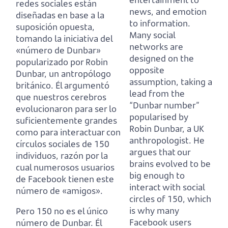
redes sociales están
news, and emotion
diseñadas en base a la
to information.
suposición opuesta,
Many social
tomando la iniciativa del
networks are
«número de Dunbar»
designed on the
popularizado por Robin
opposite
Dunbar, un antropólogo
assumption,
taking a
británico.
Él argumentó
lead from the
que nuestros cerebros
“Dunbar number”
evolucionaron para ser lo
popularised by
suficientemente grandes
Robin Dunbar, a UK
como para interactuar con
anthropologist.
He
círculos sociales de 150
argues that our
individuos,
razón por la
brains evolved to be
cual numerosos usuarios
big enough to
de Facebook tienen este
interact with social
número de «amigos».
circles of 150,
which
is why many
Pero 150 no es el único
Facebook users
número de Dunbar.
Él