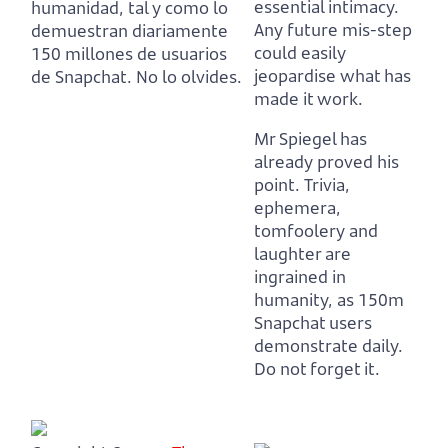
essential intimacy.
humanidad,
tal y como lo
Any future mis-step
demuestran diariamente
could easily
150 millones de usuarios
jeopardise what has
de Snapchat. No lo olvides.
made it work.
Mr Spiegel has
already proved his
point.
Trivia,
ephemera,
tomfoolery and
laughter are
ingrained in
humanity,
as 150m
Snapchat users
demonstrate daily.
Do not forget it.