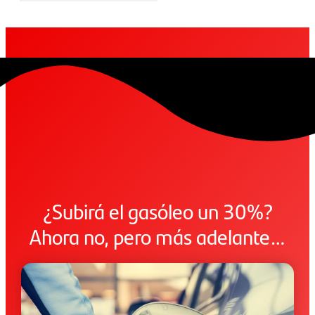
¿Subirá el gasóleo un 30%?
Ahora no, pero más adelante…