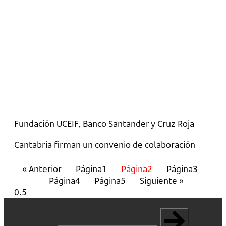
Fundación UCEIF, Banco Santander y Cruz Roja
Cantabria firman un convenio de colaboración
« Anterior
Página
1
Página
2
Página
3
Página
4
Página
5
Siguiente »