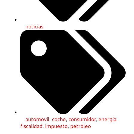
noticias
automovil
,
coche
,
consumidor
,
energía
,
fiscalidad
,
impuesto
,
petróleo