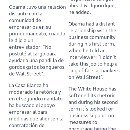
ahead,&rdquordquo;
Obama tuvo una relación
he added.
distante con la
comunidad de
Obama had a distant
empresarios en su
relationship with the
primer mandato,
cuando
business community
le dijo a un
during his first term,
entrevistador: "No
when he told an
postulé al cargo para
interviewer: “I didn´t
ayudar a una pandilla de
take this job to help a
gordos gatos banqueros
ring of fat-cat bankers
de Wall Street".
on Wall Street”.
La Casa Blanca ha
The White House has
moderado la retórica y
softened its rhetoric
en el segundo mandato
and during his second
ha buscado el apoyo
term it´s looked for
empresarial
para
business support
on
medidas que alienten la
measures to
contratación de
encourage hiring the