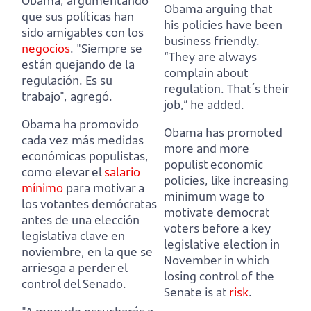
Obama,
argumentando
Obama
arguing that
que sus políticas han
his policies have been
sido amigables con los
business friendly.
negocios
.
"Siempre se
“They are always
están quejando de la
complain about
regulación. Es su
regulation. That´s their
trabajo", agregó.
job,” he added.
Obama ha promovido
Obama has promoted
cada vez más medidas
more and more
económicas populistas,
populist economic
como elevar el
salario
policies,
like increasing
mínimo
para motivar a
minimum wage to
los votantes demócratas
motivate democrat
antes de una elección
voters
before a key
legislativa clave en
legislative election in
noviembre, en la que se
November in which
arriesga a perder el
losing control of the
control del Senado.
Senate is at
risk
.