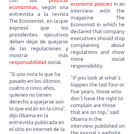
con sus
políticas
economic policies
in an
económicas
,
según una
interview with the
entrevista a la revista
magazine The
The Economist, en la que
Economist in which he
expresó que los
declared that company
presidentes ejecutivos
executives
should stop
deben dejar de quejarse
complaining about
de las regulaciones y
regulations and show
mostrar más
more social
responsabilidad
social.
responsibility.
"Si uno mira lo que ha
“If you look at what´s
pasado en los últimos
happen the last four or
cuatro o cinco años,
five years, those who
quienes no tienen
don´t have the right to
derecho a quejarse son
complain are those
lo que están en la cima",
that are on top,”
said
dijo Obama en la
Obama in the
entrevista publicada en
interview published on
el sitio en internet de la
the journal´s website