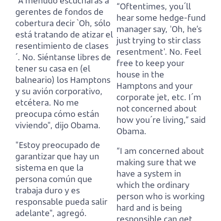
"A menudo escucharás a
“Oftentimes, you´ll
gerentes de fondos de
hear some hedge-fund
cobertura decir
`Oh, sólo
manager say,
'Oh, he’s
está tratando de atizar el
just trying to stir class
resentimiento de clases
resentment'.
No. Feel
´.
No. Siéntanse libres de
free to keep your
tener su casa en (el
house in the
balneario) los Hamptons
Hamptons and your
y su avión corporativo,
corporate jet, etc.
I´m
etcétera.
No me
not concerned about
preocupa cómo están
how you´re living,” said
viviendo", dijo Obama.
Obama.
"Estoy preocupado de
“I am concerned about
garantizar que hay un
making sure that we
sistema en que la
have a system in
persona común que
which the ordinary
trabaja duro y es
person who is working
responsable pueda salir
hard and is being
adelante", agregó.
responsible can get