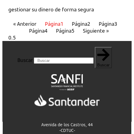
gestionar su dinero de forma segura
« Anterior
Página
1
Página
2
Página
3
Página
4
Página
5
Siguiente »
Buscar
Buscar
Avenida de los Castros, 44
-CDTUC-