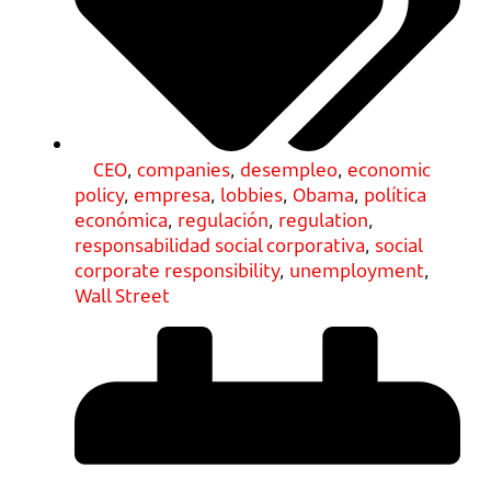
CEO
,
companies
,
desempleo
,
economic
policy
,
empresa
,
lobbies
,
Obama
,
política
económica
,
regulación
,
regulation
,
responsabilidad social corporativa
,
social
corporate responsibility
,
unemployment
,
Wall Street