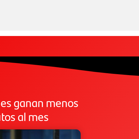
oles ganan menos
tos al mes