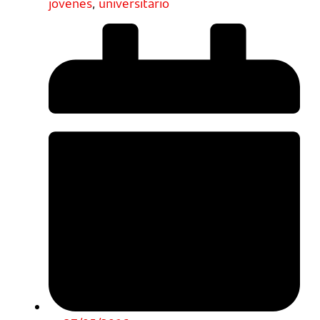
jóvenes
,
universitario