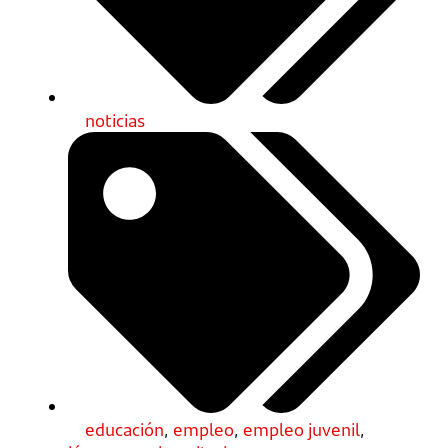
noticias
educación
,
empleo
,
empleo juvenil
,