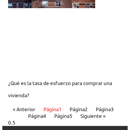
¿Qué es la tasa de esfuerzo para comprar una
vivienda?
« Anterior
Página
1
Página
2
Página
3
Página
4
Página
5
Siguiente »