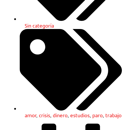
Sin categoría
amor
,
crisis
,
dinero
,
estudios
,
paro
,
trabajo