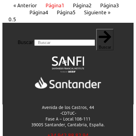
« Anterior
Página
1
Página
2
Página
3
Página
4
Página
5
Siguiente »
Buscar
Buscar
Avenida de los Castros, 44
-CDTUC-
Fase A – Local 108-111
39005 Santander, Cantabria, España.
+34 942 88 82 94