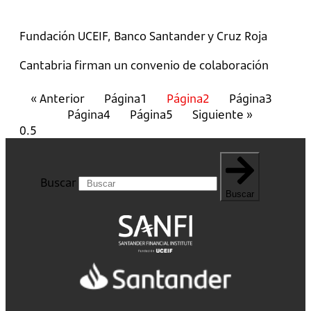
Fundación UCEIF, Banco Santander y Cruz Roja
Cantabria firman un convenio de colaboración
« Anterior
Página
1
Página
2
Página
3
Página
4
Página
5
Siguiente »
Buscar
Buscar