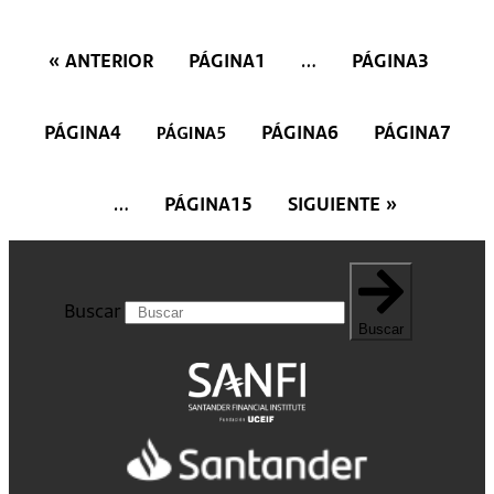
« ANTERIOR
PÁGINA
1
PÁGINA
3
…
PÁGINA
4
PÁGINA
6
PÁGINA
7
PÁGINA
5
PÁGINA
15
SIGUIENTE »
…
Buscar
Buscar