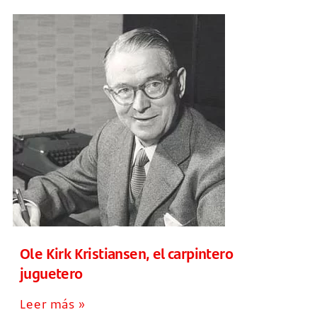
Ole Kirk Kristiansen, el carpintero
juguetero
Leer más »